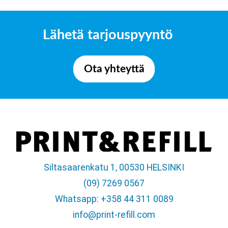
Lähetä tarjouspyyntö
Ota yhteyttä
Siltasaarenkatu 1, 00530 HELSINKI
(09) 7269 0567
Whatsapp: +358 44 311 0089
info@print-refill.com