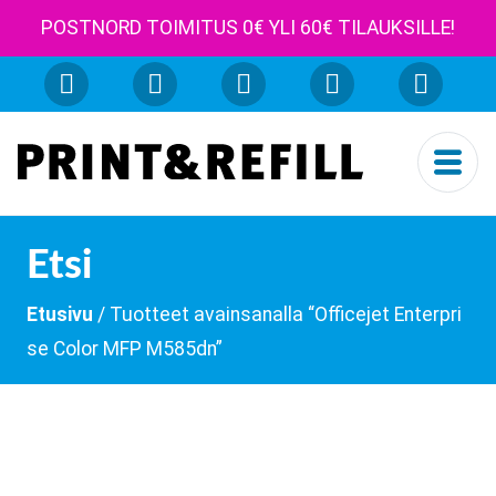
POSTNORD TOIMITUS 0€ YLI 60€ TILAUKSILLE!
Etsi
Etusivu
/ Tuotteet avainsanalla “Officejet Enterpri
se Color MFP M585dn”