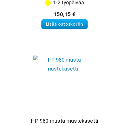
1-2 työpäivää
150,15
€
Lisää ostoskoriin
HP 980 musta mustekasetti