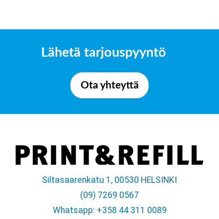
Lähetä tarjouspyyntö
Ota yhteyttä
Siltasaarenkatu 1, 00530 HELSINKI
(09) 7269 0567
Whatsapp: +358 44 311 0089