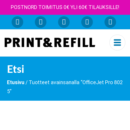
POSTNORD TOIMITUS 0€ YLI 60€ TILAUKSILLE!
Etsi
Etusivu
/ Tuotteet avainsanalla “OfficeJet Pro 802
5”