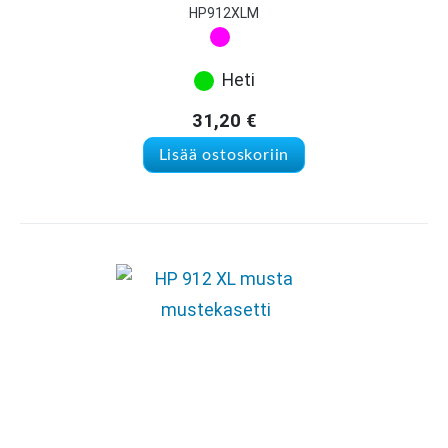
HP912XLM
Heti
31,20
€
Lisää ostoskoriin