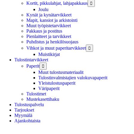
Kortit, pikkulahjat, lahjapakkaus

Joulu
Kynät ja kynätarvikkeet
Mapit, kansiot ja arkistointi
Muut työpistetarvikkeet
Pakkaus ja postitus
Pienlaitteet ja tarvikkeet
Puhdistus ja henkilösuojaus
Vihkot ja muut paperitarvikkeet

Muistikirjat
Tulostintarvikkeet
Paperit

Muut tulostusmateriaalit
Tulostinvalmistajien valokuvapaperit
Yleistulostuspaperit
Väripaperit
Tulostimet
Mustekasettihaku
Tulostuspalvelu
Tarjoukset
Myymälä
Ajankohtaista