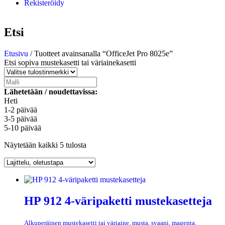
Rekisteröidy
Etsi
Etusivu
/ Tuotteet avainsanalla “OfficeJet Pro 8025e”
Etsi sopiva mustekasetti tai väriainekasetti
Lähetetään / noudettavissa:
Heti
1-2 päivää
3-5 päivää
5-10 päivää
Näytetään kaikki 5 tulosta
HP 912 4-väripaketti mustekasetteja
Alkuperäinen mustekasetti tai väriaine, musta, syaani, magenta,