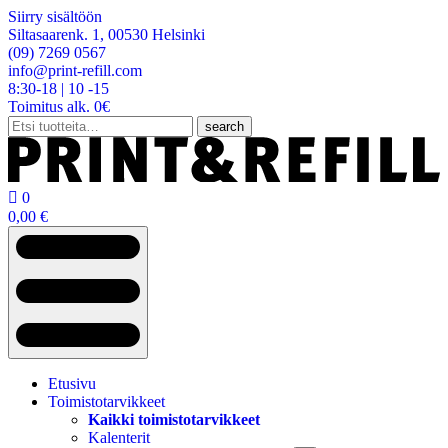
Siirry sisältöön
Siltasaarenk. 1, 00530 Helsinki
(09) 7269 0567
info@print-refill.com
8:30-18 | 10 -15
Toimitus alk. 0€
Etsi:
search

0
0,00
€
Etusivu
Toimistotarvikkeet
Kaikki toimistotarvikkeet
Kalenterit