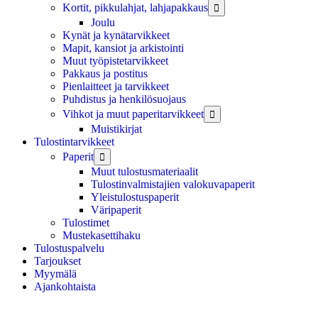
Kortit, pikkulahjat, lahjapakkaus

Joulu
Kynät ja kynätarvikkeet
Mapit, kansiot ja arkistointi
Muut työpistetarvikkeet
Pakkaus ja postitus
Pienlaitteet ja tarvikkeet
Puhdistus ja henkilösuojaus
Vihkot ja muut paperitarvikkeet

Muistikirjat
Tulostintarvikkeet
Paperit

Muut tulostusmateriaalit
Tulostinvalmistajien valokuvapaperit
Yleistulostuspaperit
Väripaperit
Tulostimet
Mustekasettihaku
Tulostuspalvelu
Tarjoukset
Myymälä
Ajankohtaista