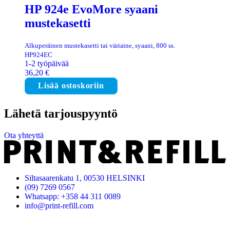
HP 924e EvoMore syaani
mustekasetti
Alkuperäinen mustekasetti tai väriaine, syaani, 800 ss.
HP924EC
1-2 työpäivää
36,20
€
Lisää ostoskoriin
Lähetä tarjouspyyntö
Ota yhteyttä
Siltasaarenkatu 1, 00530 HELSINKI
(09) 7269 0567
Whatsapp: +358 44 311 0089
info@print-refill.com