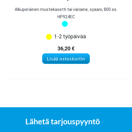
Alkuperäinen mustekasetti tai väriaine, syaani, 800 ss.
HP924EC
1-2 työpäivää
36,20
€
Lisää ostoskoriin
Lähetä tarjouspyyntö