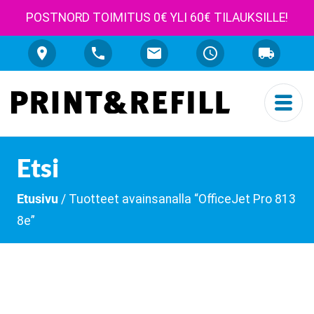
POSTNORD TOIMITUS 0€ YLI 60€ TILAUKSILLE!
Etsi
Etusivu
/ Tuotteet avainsanalla “OfficeJet Pro 813
8e”