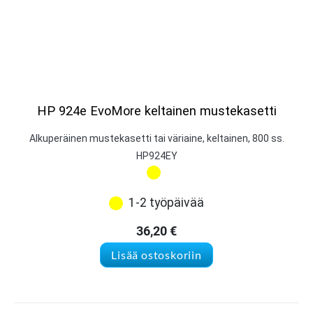
HP 924e EvoMore keltainen mustekasetti
Alkuperäinen mustekasetti tai väriaine, keltainen, 800 ss.
HP924EY
1-2 työpäivää
36,20
€
Lisää ostoskoriin