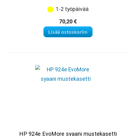
1-2 työpäivää
70,20
€
Lisää ostoskoriin
HP 924e EvoMore syaani mustekasetti