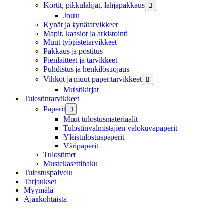
Kortit, pikkulahjat, lahjapakkaus

Joulu
Kynät ja kynätarvikkeet
Mapit, kansiot ja arkistointi
Muut työpistetarvikkeet
Pakkaus ja postitus
Pienlaitteet ja tarvikkeet
Puhdistus ja henkilösuojaus
Vihkot ja muut paperitarvikkeet

Muistikirjat
Tulostintarvikkeet
Paperit

Muut tulostusmateriaalit
Tulostinvalmistajien valokuvapaperit
Yleistulostuspaperit
Väripaperit
Tulostimet
Mustekasettihaku
Tulostuspalvelu
Tarjoukset
Myymälä
Ajankohtaista