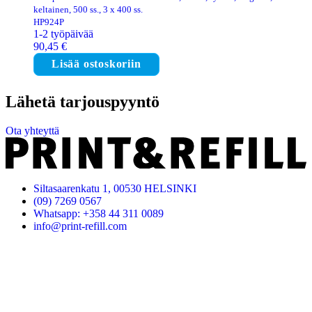
keltainen, 500 ss., 3 x 400 ss.
HP924P
1-2 työpäivää
90,45
€
Lisää ostoskoriin
Lähetä tarjouspyyntö
Ota yhteyttä
Siltasaarenkatu 1, 00530 HELSINKI
(09) 7269 0567
Whatsapp: +358 44 311 0089
info@print-refill.com