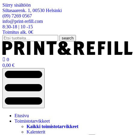
Siirry sisältöön
Siltasaarenk. 1, 00530 Helsinki
(09) 7269 0567
info@print-refill.com
8:30-18 | 10 -15
Toimitus alk. 0€
Etsi:
search

0
0,00
€
Etusivu
Toimistotarvikkeet
Kaikki toimistotarvikkeet
Kalenterit