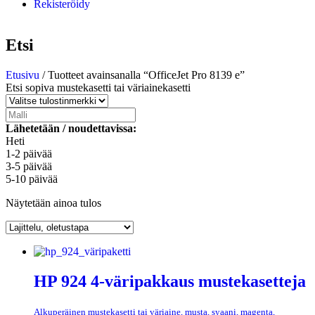
Rekisteröidy
Etsi
Etusivu
/ Tuotteet avainsanalla “OfficeJet Pro 8139 e”
Etsi sopiva mustekasetti tai väriainekasetti
Lähetetään / noudettavissa:
Heti
1-2 päivää
3-5 päivää
5-10 päivää
Näytetään ainoa tulos
HP 924 4-väripakkaus mustekasetteja
Alkuperäinen mustekasetti tai väriaine, musta, syaani, magenta,