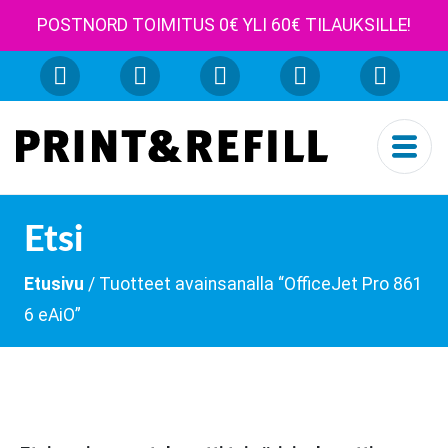
POSTNORD TOIMITUS 0€ YLI 60€ TILAUKSILLE!
Etsi
Etusivu
/ Tuotteet avainsanalla “OfficeJet Pro 861
6 eAiO”