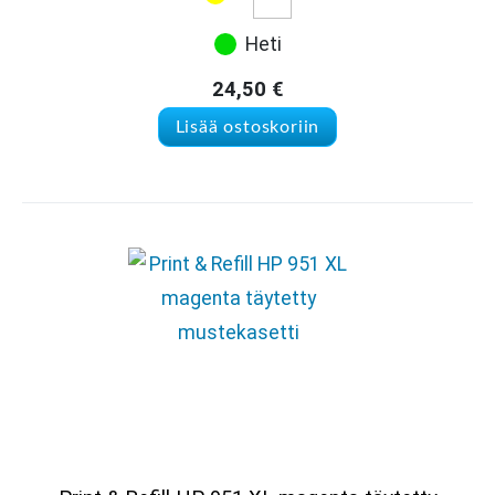
Heti
24,50
€
Lisää ostoskoriin