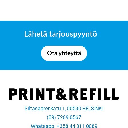
Lähetä tarjouspyyntö
Ota yhteyttä
Siltasaarenkatu 1, 00530 HELSINKI
(09) 7269 0567
Whatsapp: +358 44 311 0089