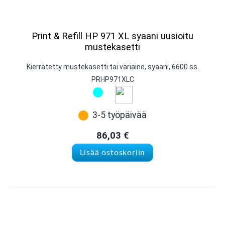
Print & Refill HP 971 XL syaani uusioitu
mustekasetti
Kierrätetty mustekasetti tai väriaine, syaani, 6600 ss.
PRHP971XLC
3-5 työpäivää
86,03
€
Lisää ostoskoriin