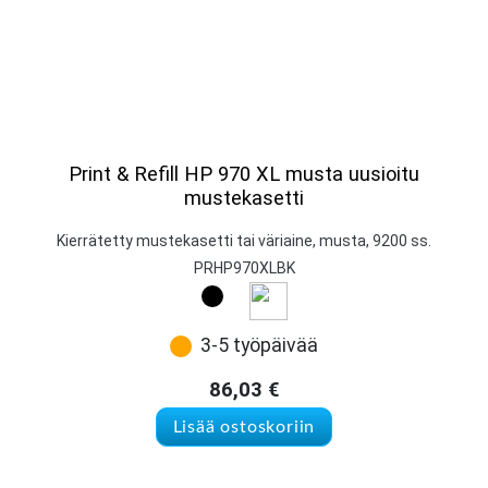
Print & Refill HP 970 XL musta uusioitu
mustekasetti
Kierrätetty mustekasetti tai väriaine, musta, 9200 ss.
PRHP970XLBK
3-5 työpäivää
86,03
€
Lisää ostoskoriin