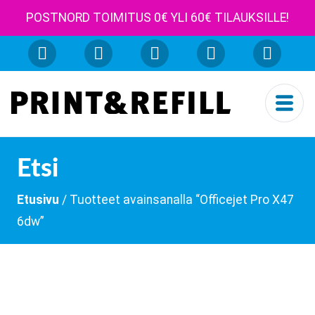
POSTNORD TOIMITUS 0€ YLI 60€ TILAUKSILLE!
Etsi
Etusivu
/ Tuotteet avainsanalla “Officejet Pro X47
6dw”