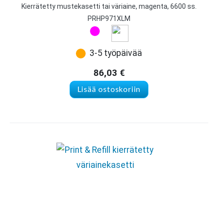
Kierrätetty mustekasetti tai väriaine, magenta, 6600 ss.
PRHP971XLM
3-5 työpäivää
86,03
€
Lisää ostoskoriin