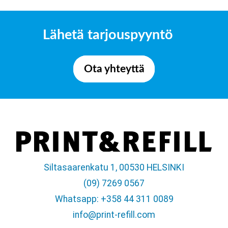
Lähetä tarjouspyyntö
Ota yhteyttä
Siltasaarenkatu 1, 00530 HELSINKI
(09) 7269 0567
Whatsapp: +358 44 311 0089
info@print-refill.com