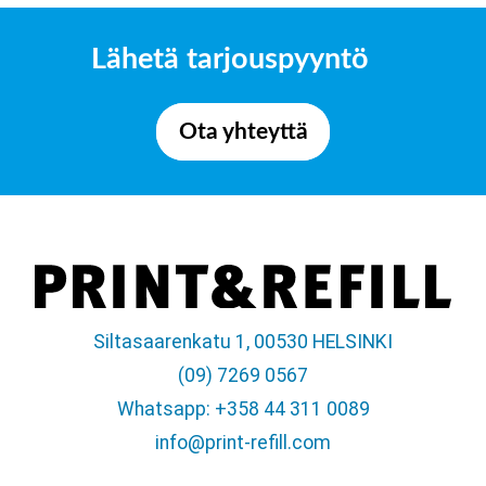
Lähetä tarjouspyyntö
Ota yhteyttä
Siltasaarenkatu 1, 00530 HELSINKI
(09) 7269 0567
Whatsapp: +358 44 311 0089
info@print-refill.com