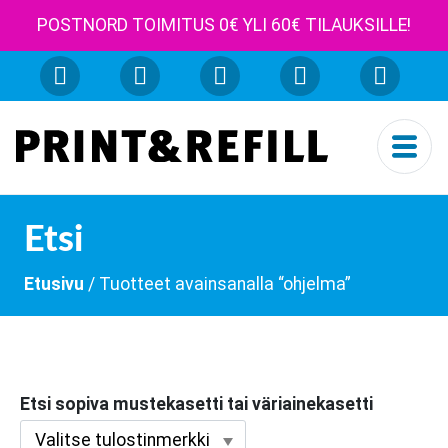
POSTNORD TOIMITUS 0€ YLI 60€ TILAUKSILLE!
Etsi
Etusivu
/ Tuotteet avainsanalla “ohjelma”
Etsi sopiva mustekasetti tai väriainekasetti