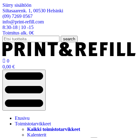
Siirry sisältöön
Siltasaarenk. 1, 00530 Helsinki
(09) 7269 0567
info@print-refill.com
8:30-18 | 10 -15
Toimitus alk. 0€
Etsi:
search

0
0,00
€
Etusivu
Toimistotarvikkeet
Kaikki toimistotarvikkeet
Kalenterit