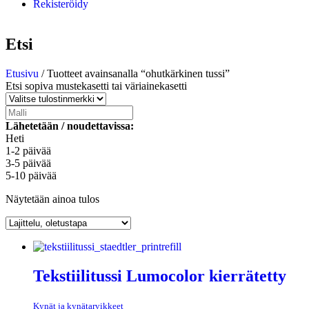
Rekisteröidy
Etsi
Etusivu
/ Tuotteet avainsanalla “ohutkärkinen tussi”
Etsi sopiva mustekasetti tai väriainekasetti
Lähetetään / noudettavissa:
Heti
1-2 päivää
3-5 päivää
5-10 päivää
Näytetään ainoa tulos
Tekstiilitussi Lumocolor kierrätetty
Kynät ja kynätarvikkeet