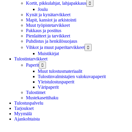
Kortit, pikkulahjat, lahjapakkaus

Joulu
Kynät ja kynätarvikkeet
Mapit, kansiot ja arkistointi
Muut työpistetarvikkeet
Pakkaus ja postitus
Pienlaitteet ja tarvikkeet
Puhdistus ja henkilösuojaus
Vihkot ja muut paperitarvikkeet

Muistikirjat
Tulostintarvikkeet
Paperit

Muut tulostusmateriaalit
Tulostinvalmistajien valokuvapaperit
Yleistulostuspaperit
Väripaperit
Tulostimet
Mustekasettihaku
Tulostuspalvelu
Tarjoukset
Myymälä
Ajankohtaista