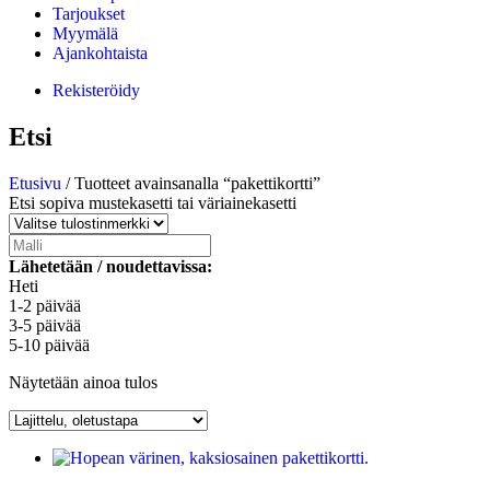
Tarjoukset
Myymälä
Ajankohtaista
Rekisteröidy
Etsi
Etusivu
/ Tuotteet avainsanalla “pakettikortti”
Etsi sopiva mustekasetti tai väriainekasetti
Lähetetään / noudettavissa:
Heti
1-2 päivää
3-5 päivää
5-10 päivää
Näytetään ainoa tulos