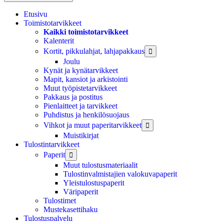
Etusivu
Toimistotarvikkeet
Kaikki toimistotarvikkeet
Kalenterit
Kortit, pikkulahjat, lahjapakkaus

Joulu
Kynät ja kynätarvikkeet
Mapit, kansiot ja arkistointi
Muut työpistetarvikkeet
Pakkaus ja postitus
Pienlaitteet ja tarvikkeet
Puhdistus ja henkilösuojaus
Vihkot ja muut paperitarvikkeet

Muistikirjat
Tulostintarvikkeet
Paperit

Muut tulostusmateriaalit
Tulostinvalmistajien valokuvapaperit
Yleistulostuspaperit
Väripaperit
Tulostimet
Mustekasettihaku
Tulostuspalvelu