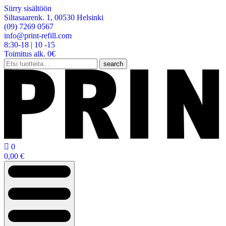
Siirry sisältöön
Siltasaarenk. 1, 00530 Helsinki
(09) 7269 0567
info@print-refill.com
8:30-18 | 10 -15
Toimitus alk. 0€
Etsi:
search

0
0,00
€