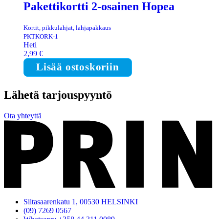
Pakettikortti 2-osainen Hopea
Kortit, pikkulahjat, lahjapakkaus
PKTKORK-1
Heti
2,99
€
Lisää ostoskoriin
Lähetä tarjouspyyntö
Ota yhteyttä
Siltasaarenkatu 1, 00530 HELSINKI
(09) 7269 0567