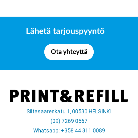
Lähetä tarjouspyyntö
Ota yhteyttä
Siltasaarenkatu 1, 00530 HELSINKI
(09) 7269 0567
Whatsapp: +358 44 311 0089