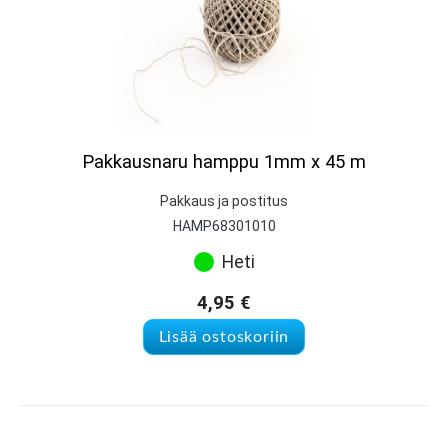
Pakkausnaru hamppu 1mm x 45 m
Pakkaus ja postitus
HAMP68301010
Heti
4,95
€
Lisää ostoskoriin