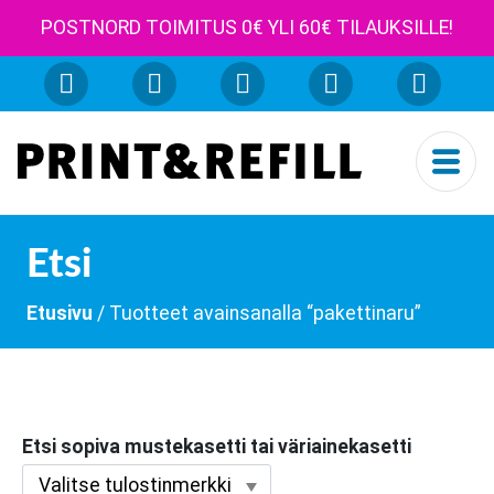
POSTNORD TOIMITUS 0€ YLI 60€ TILAUKSILLE!
Etsi
Etusivu
/ Tuotteet avainsanalla “pakettinaru”
Etsi sopiva mustekasetti tai väriainekasetti