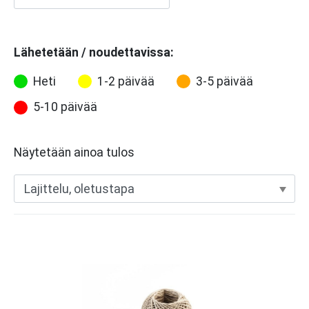
Lähetetään / noudettavissa:
Heti
1-2 päivää
3-5 päivää
5-10 päivää
Näytetään ainoa tulos