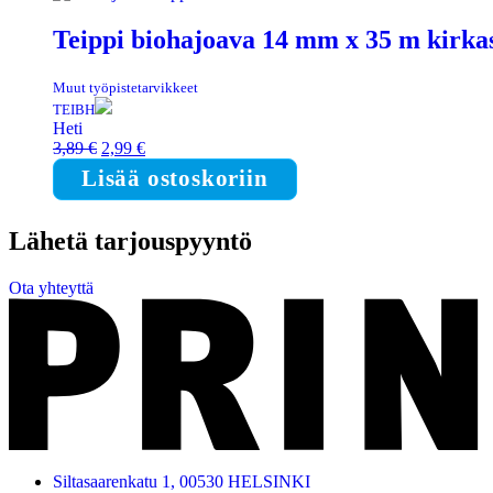
Teippi biohajoava 14 mm x 35 m kirka
Muut työpistetarvikkeet
TEIBH
Heti
Alkuperäinen
Nykyinen
3,89
€
2,99
€
hinta
hinta
Lisää ostoskoriin
oli:
on:
3,89 €.
2,99 €.
Lähetä tarjouspyyntö
Ota yhteyttä
Siltasaarenkatu 1, 00530 HELSINKI