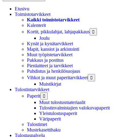
Etusivu
Toimistotarvikkeet
Kaikki toimistotarvikkeet
Kalenterit
Kortit, pikkulahjat, lahjapakkaus

Joulu
Kynät ja kynätarvikkeet
Mapit, kansiot ja arkistointi
Muut työpistetarvikkeet
Pakkaus ja postitus
Pienlaitteet ja tarvikkeet
Puhdistus ja henkilösuojaus
Vihkot ja muut paperitarvikkeet

Muistikirjat
Tulostintarvikkeet
Paperit

Muut tulostusmateriaalit
Tulostinvalmistajien valokuvapaperit
Yleistulostuspaperit
Väripaperit
Tulostimet
Mustekasettihaku
Tulostuspalvelu