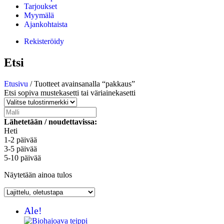
Tarjoukset
Myymälä
Ajankohtaista
Rekisteröidy
Etsi
Etusivu
/ Tuotteet avainsanalla “pakkaus”
Etsi sopiva mustekasetti tai väriainekasetti
Lähetetään / noudettavissa:
Heti
1-2 päivää
3-5 päivää
5-10 päivää
Näytetään ainoa tulos
Ale!