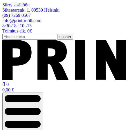
Siirry sisältöön
Siltasaarenk. 1, 00530 Helsinki
(09) 7269 0567
info@print-refill.com
8:30-18 | 10 -15
Toimitus alk. 0€
Etsi:
search

0
0,00
€