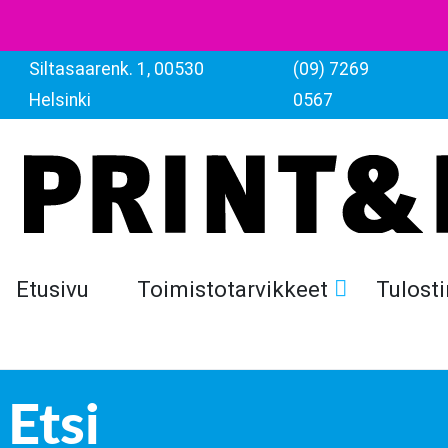
Siltasaarenk. 1, 00530
(09) 7269
Helsinki
0567
Etusivu
Toimistotarvikkeet
Tulosti
Etsi