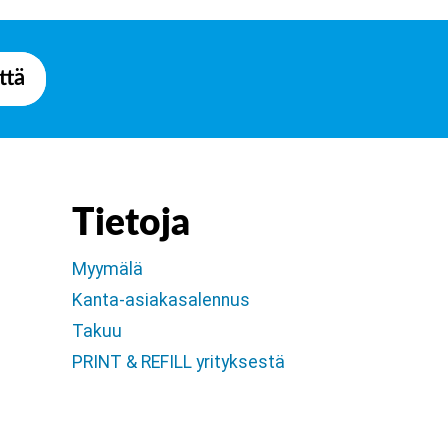
ttä
Tietoja
Myymälä
Kanta-asiakasalennus
Takuu
PRINT & REFILL yrityksestä