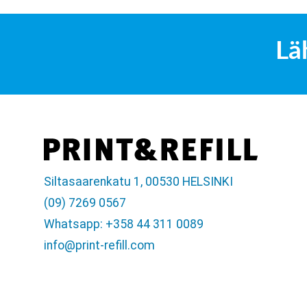
Lä
Siltasaarenkatu 1, 00530 HELSINKI
(09) 7269 0567
Whatsapp: +358 44 311 0089
info@print-refill.com