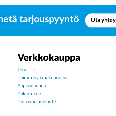
hetä tarjouspyyntö
Ota yhtey
Verkkokauppa
Oma Tili
Toimitus ja maksaminen
Sopimusehdot
Palautukset
Tietosuojaseloste