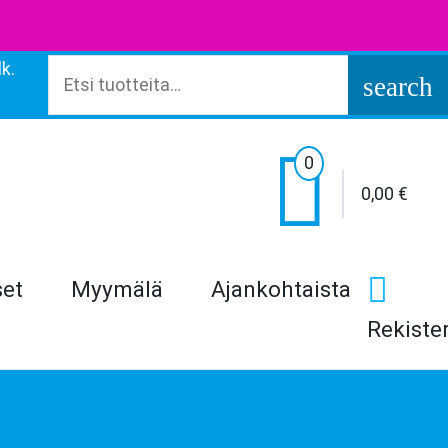
k.
Etsi:
search

0
0,00
€
set
Myymälä
Ajankohtaista
Rekiste