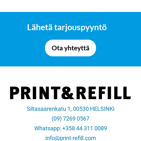
Lähetä tarjouspyyntö
Ota yhteyttä
Siltasaarenkatu 1, 00530 HELSINKI
(09) 7269 0567
Whatsapp: +358 44 311 0089
info@print-refill.com