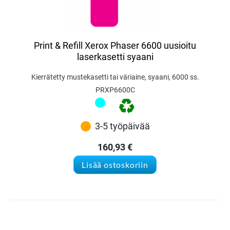
Print & Refill Xerox Phaser 6600 uusioitu
laserkasetti syaani
Kierrätetty mustekasetti tai väriaine, syaani, 6000 ss.
PRXP6600C
3-5 työpäivää
160,93
€
Lisää ostoskoriin