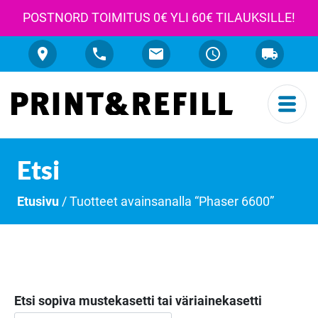
POSTNORD TOIMITUS 0€ YLI 60€ TILAUKSILLE!
Etsi
Etusivu
/ Tuotteet avainsanalla “Phaser 6600”
Etsi sopiva mustekasetti tai väriainekasetti