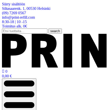
Siirry sisältöön
Siltasaarenk. 1, 00530 Helsinki
(09) 7269 0567
info@print-refill.com
8:30-18 | 10 -15
Toimitus alk. 0€
Etsi:
search

0
0,00
€