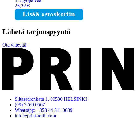
3-5 työpäivää
26,32
€
Lisää ostoskoriin
Lähetä tarjouspyyntö
Ota yhteyttä
Siltasaarenkatu 1, 00530 HELSINKI
(09) 7269 0567
Whatsapp: +358 44 311 0089
info@print-refill.com