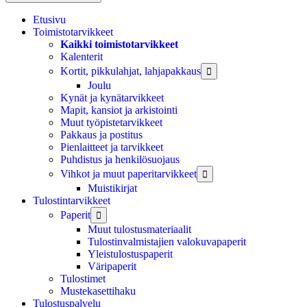
Etusivu
Toimistotarvikkeet
Kaikki toimistotarvikkeet
Kalenterit
Kortit, pikkulahjat, lahjapakkaus

Joulu
Kynät ja kynätarvikkeet
Mapit, kansiot ja arkistointi
Muut työpistetarvikkeet
Pakkaus ja postitus
Pienlaitteet ja tarvikkeet
Puhdistus ja henkilösuojaus
Vihkot ja muut paperitarvikkeet

Muistikirjat
Tulostintarvikkeet
Paperit

Muut tulostusmateriaalit
Tulostinvalmistajien valokuvapaperit
Yleistulostuspaperit
Väripaperit
Tulostimet
Mustekasettihaku
Tulostuspalvelu