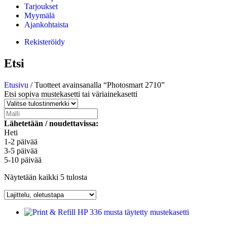
Tarjoukset
Myymälä
Ajankohtaista
Rekisteröidy
Etsi
Etusivu
/ Tuotteet avainsanalla “Photosmart 2710”
Etsi sopiva mustekasetti tai väriainekasetti
Lähetetään / noudettavissa:
Heti
1-2 päivää
3-5 päivää
5-10 päivää
Näytetään kaikki 5 tulosta