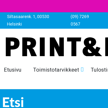
Siltasaarenk. 1, 00530
(09) 7269
Helsinki
0567
Etusivu
Toimistotarvikkeet
Tulosti
Etsi