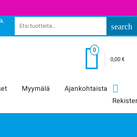
k.
Etsi:
search

0
0,00
€
set
Myymälä
Ajankohtaista
Rekiste