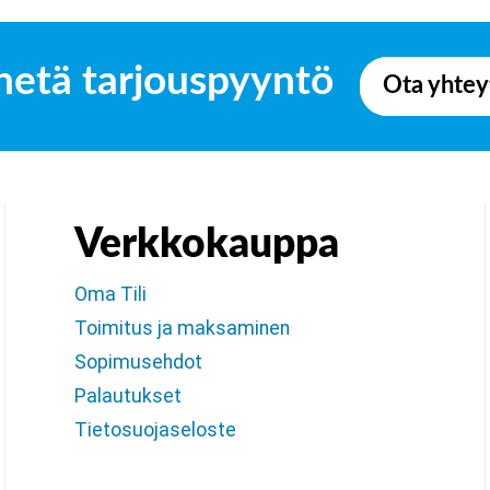
hetä tarjouspyyntö
Ota yhtey
Verkkokauppa
Oma Tili
Toimitus ja maksaminen
Sopimusehdot
Palautukset
Tietosuojaseloste