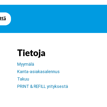
ttä
Tietoja
Myymälä
Kanta-asiakasalennus
Takuu
PRINT & REFILL yrityksestä