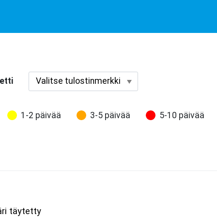
etti
1-2 päivää
3-5 päivää
5-10 päivää
ri täytetty