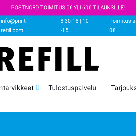
POSTNORD TOIMITUS 0€ YLI 60€ TILAUKSILLE!
info@print-
8:30-18 | 10
Toimitus al
refill.com
-15
0€
ntarvikkeet
Tulostuspalvelu
Tarjouk