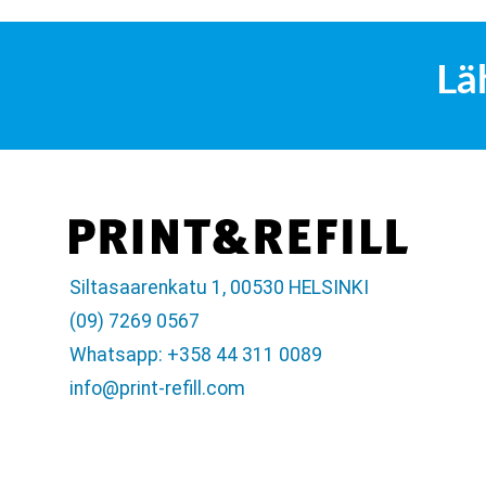
Lä
Siltasaarenkatu 1, 00530 HELSINKI
(09) 7269 0567
Whatsapp: +358 44 311 0089
info@print-refill.com