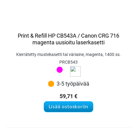
Print & Refill HP CB543A / Canon CRG 716
magenta uusioitu laserkasetti
Kierrätetty mustekasetti tai väriaine, magenta, 1400 ss.
PRCB543
3-5 työpäivää
59,71
€
Lisää ostoskoriin