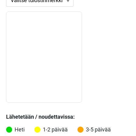
Lähetetään / noudettavissa:
Heti
1-2 päivää
3-5 päivää