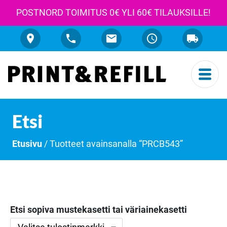
POSTNORD TOIMITUS 0€ YLI 60€ TILAUKSILLE!
Etsi
Etusivu
/ Tuotteet avainsanalla “PRCB543”
Etsi sopiva mustekasetti tai väriainekasetti