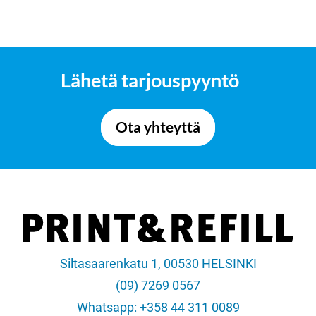
Lähetä tarjouspyyntö
Ota yhteyttä
Siltasaarenkatu 1, 00530 HELSINKI
(09) 7269 0567
Whatsapp: +358 44 311 0089