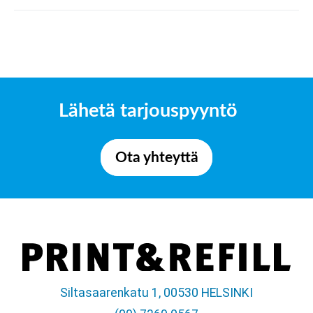
Lähetä tarjouspyyntö
Ota yhteyttä
Siltasaarenkatu 1, 00530 HELSINKI