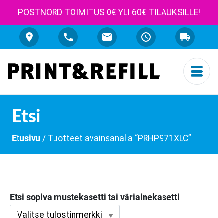
POSTNORD TOIMITUS 0€ YLI 60€ TILAUKSILLE!
Etsi
Etusivu
/ Tuotteet avainsanalla “PRHP971XLC”
Etsi sopiva mustekasetti tai väriainekasetti