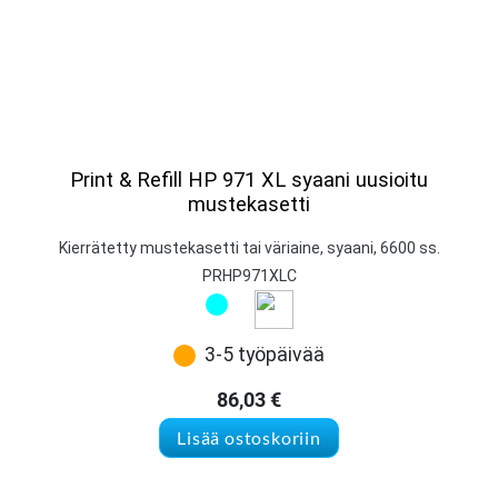
Print & Refill HP 971 XL syaani uusioitu
mustekasetti
Kierrätetty mustekasetti tai väriaine, syaani, 6600 ss.
PRHP971XLC
3-5 työpäivää
86,03
€
Lisää ostoskoriin