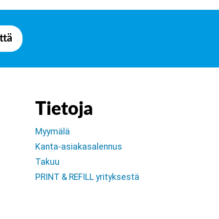
ttä
Tietoja
Myymälä
Kanta-asiakasalennus
Takuu
PRINT & REFILL yrityksestä