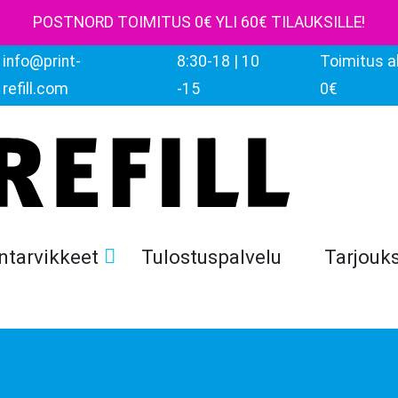
POSTNORD TOIMITUS 0€ YLI 60€ TILAUKSILLE!
info@print-
8:30-18 | 10
Toimitus al
refill.com
-15
0€
ntarvikkeet
Tulostuspalvelu
Tarjouk