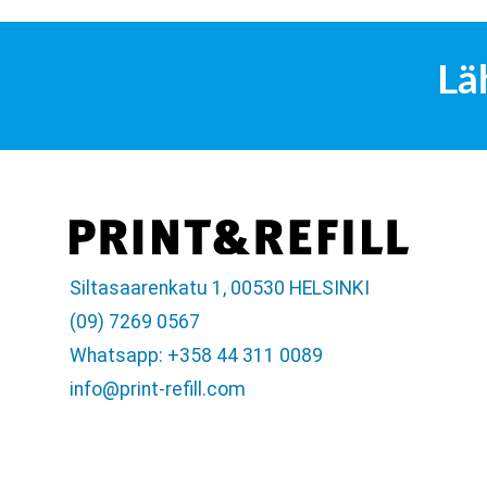
Lä
Siltasaarenkatu 1, 00530 HELSINKI
(09) 7269 0567
Whatsapp: +358 44 311 0089
info@print-refill.com