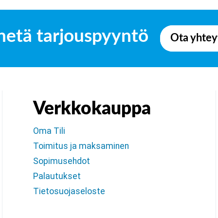
hetä tarjouspyyntö
Ota yhtey
Verkkokauppa
Oma Tili
Toimitus ja maksaminen
Sopimusehdot
Palautukset
Tietosuojaseloste