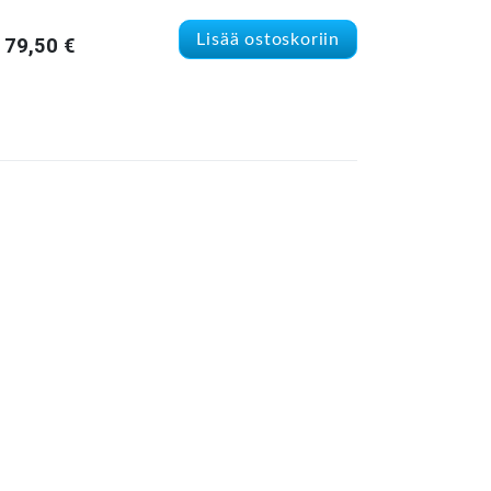
Lisää ostoskoriin
79,50
€