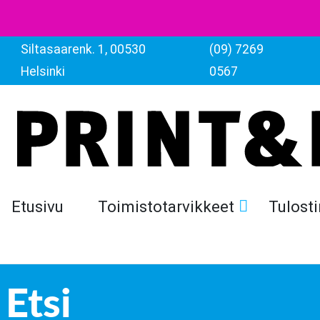
Siltasaarenk. 1, 00530
(09) 7269
Helsinki
0567
Etusivu
Toimistotarvikkeet
Tulosti
Etsi