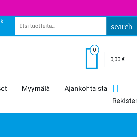
k.
Etsi:
search

0
0,00
€
set
Myymälä
Ajankohtaista
Rekiste