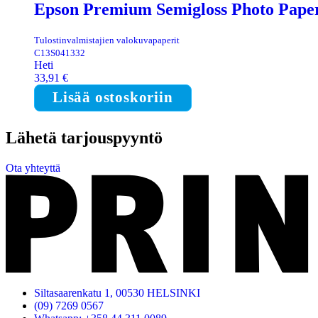
Epson Premium Semigloss Photo Paper
Tulostinvalmistajien valokuvapaperit
C13S041332
Heti
33,91
€
Lisää ostoskoriin
Lähetä tarjouspyyntö
Ota yhteyttä
Siltasaarenkatu 1, 00530 HELSINKI
(09) 7269 0567