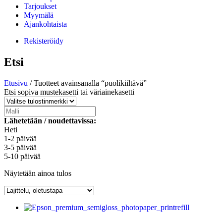
Tarjoukset
Myymälä
Ajankohtaista
Rekisteröidy
Etsi
Etusivu
/ Tuotteet avainsanalla “puolikiiltävä”
Etsi sopiva mustekasetti tai väriainekasetti
Lähetetään / noudettavissa:
Heti
1-2 päivää
3-5 päivää
5-10 päivää
Näytetään ainoa tulos