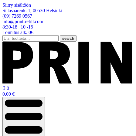
Siirry sisältöön
Siltasaarenk. 1, 00530 Helsinki
(09) 7269 0567
info@print-refill.com
8:30-18 | 10 -15
Toimitus alk. 0€
Etsi:
search

0
0,00
€