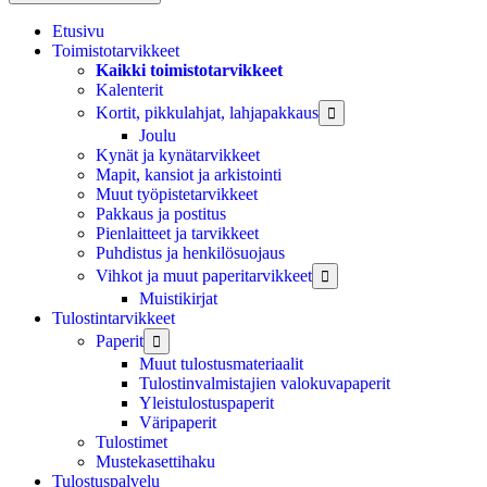
Etusivu
Toimistotarvikkeet
Kaikki toimistotarvikkeet
Kalenterit
Kortit, pikkulahjat, lahjapakkaus

Joulu
Kynät ja kynätarvikkeet
Mapit, kansiot ja arkistointi
Muut työpistetarvikkeet
Pakkaus ja postitus
Pienlaitteet ja tarvikkeet
Puhdistus ja henkilösuojaus
Vihkot ja muut paperitarvikkeet

Muistikirjat
Tulostintarvikkeet
Paperit

Muut tulostusmateriaalit
Tulostinvalmistajien valokuvapaperit
Yleistulostuspaperit
Väripaperit
Tulostimet
Mustekasettihaku
Tulostuspalvelu