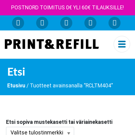
POSTNORD TOIMITUS 0€ YLI 60€ TILAUKSILLE!
Etsi
Etusivu
/ Tuotteet avainsanalla “RCLTM404”
Etsi sopiva mustekasetti tai väriainekasetti