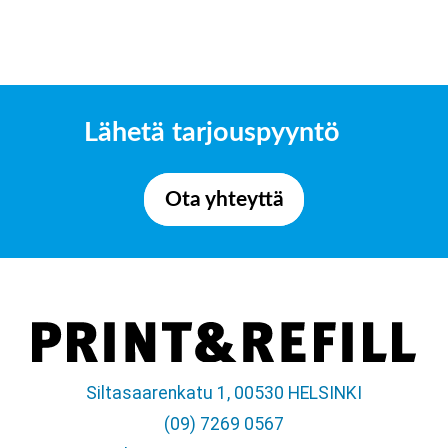
Lähetä tarjouspyyntö
Ota yhteyttä
Siltasaarenkatu 1, 00530 HELSINKI
(09) 7269 0567