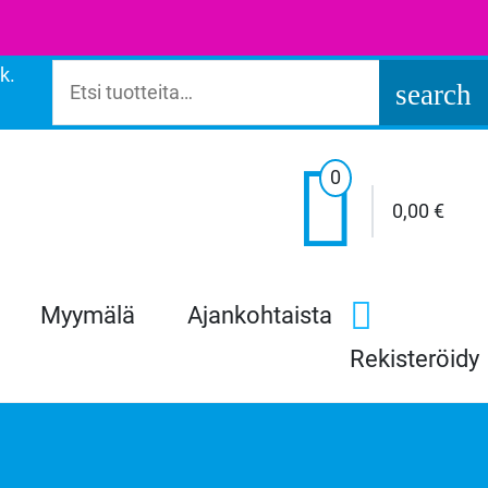
k.
Etsi:
search

0
0,00
€
Myymälä
Ajankohtaista
Rekisteröidy