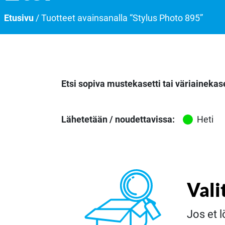
Etusivu
/ Tuotteet avainsanalla “Stylus Photo 895”
Etsi sopiva mustekasetti tai väriainekase
Lähetetään / noudettavissa:
Heti
Vali
Jos et l