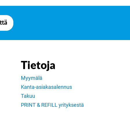
ttä
Tietoja
Myymälä
Kanta-asiakasalennus
Takuu
PRINT & REFILL yrityksestä