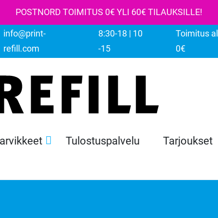
POSTNORD TOIMITUS 0€ YLI 60€ TILAUKSILLE!
info@print-
8:30-18 | 10
Toimitus al
refill.com
-15
0€
tarvikkeet
Tulostuspalvelu
Tarjoukset