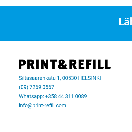
Lä
Siltasaarenkatu 1, 00530 HELSINKI
(09) 7269 0567
Whatsapp: +358 44 311 0089
info@print-refill.com