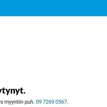
ytynyt.
eys myyntiin puh.
09 7269 0567
.