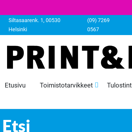
Siltasaarenk. 1, 00530
(09) 7269
Helsinki
0567
Etusivu
Toimistotarvikkeet
Tulostin
Etsi