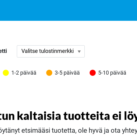
tti
1-2 päivää
3-5 päivää
5-10 päivää
tun kaltaisia tuotteita ei lö
öytänyt etsimääsi tuotetta, ole hyvä ja ota yht