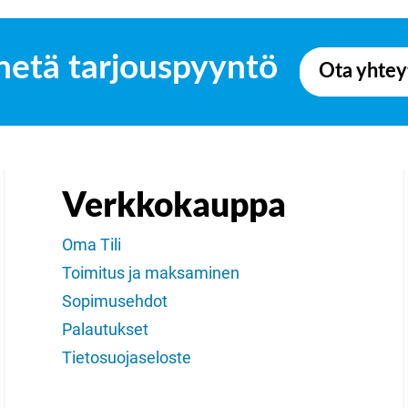
hetä tarjouspyyntö
Ota yhtey
Verkkokauppa
Oma Tili
Toimitus ja maksaminen
Sopimusehdot
Palautukset
Tietosuojaseloste