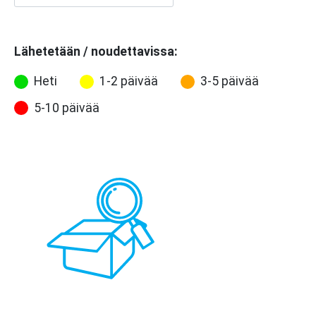
Lähetetään / noudettavissa:
Heti
1-2 päivää
3-5 päivää
5-10 päivää