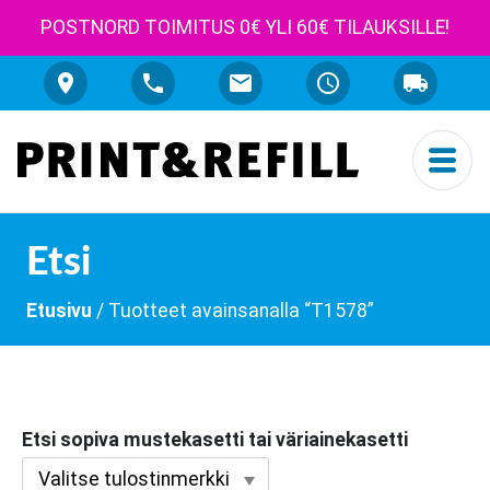
POSTNORD TOIMITUS 0€ YLI 60€ TILAUKSILLE!
Etsi
Etusivu
/ Tuotteet avainsanalla “T1578”
Etsi sopiva mustekasetti tai väriainekasetti