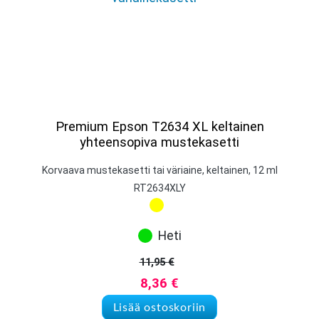
Premium Epson T2634 XL keltainen
yhteensopiva mustekasetti
Korvaava mustekasetti tai väriaine, keltainen, 12 ml
RT2634XLY
Heti
11,95
€
Alkuperäinen hinta oli: 11,95 
Nykyinen hinta on: 8,36 €.
8,36
€
Lisää ostoskoriin