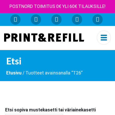
POSTNORD TOIMITUS 0€ YLI 60€ TILAUKSILLE!
Etsi
Etusivu
/ Tuotteet avainsanalla “T26”
Etsi sopiva mustekasetti tai väriainekasetti