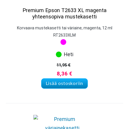
Premium Epson T2633 XL magenta
yhteensopiva mustekasetti
Korvaava mustekasetti tai väriaine, magenta, 12 ml
RT2633XLM
Heti
11,95
€
Alkuperäinen hinta oli: 11,95 
Nykyinen hinta on: 8,36 €.
8,36
€
Lisää ostoskoriin