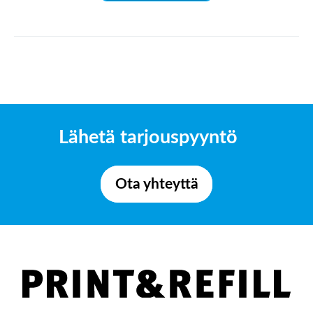
Lähetä tarjouspyyntö
Ota yhteyttä