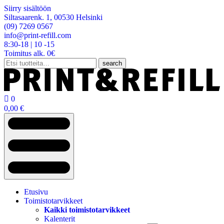
Siirry sisältöön
Siltasaarenk. 1, 00530 Helsinki
(09) 7269 0567
info@print-refill.com
8:30-18 | 10 -15
Toimitus alk. 0€
Etsi:
search

0
0,00
€
Etusivu
Toimistotarvikkeet
Kaikki toimistotarvikkeet
Kalenterit