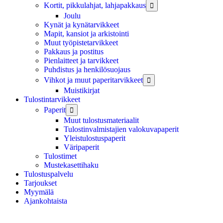
Kortit, pikkulahjat, lahjapakkaus

Joulu
Kynät ja kynätarvikkeet
Mapit, kansiot ja arkistointi
Muut työpistetarvikkeet
Pakkaus ja postitus
Pienlaitteet ja tarvikkeet
Puhdistus ja henkilösuojaus
Vihkot ja muut paperitarvikkeet

Muistikirjat
Tulostintarvikkeet
Paperit

Muut tulostusmateriaalit
Tulostinvalmistajien valokuvapaperit
Yleistulostuspaperit
Väripaperit
Tulostimet
Mustekasettihaku
Tulostuspalvelu
Tarjoukset
Myymälä
Ajankohtaista