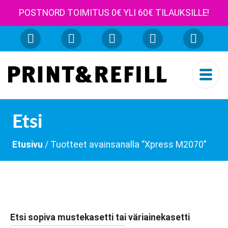
POSTNORD TOIMITUS 0€ YLI 60€ TILAUKSILLE!
Etsi
Etusivu
/ Tuotteet avainsanalla “Xpress M2070”
Etsi sopiva mustekasetti tai väriainekasetti