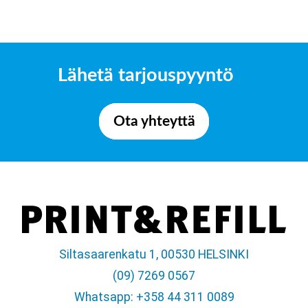
Lähetä tarjouspyyntö
Ota yhteyttä
Siltasaarenkatu 1, 00530 HELSINKI
(09) 7269 0567
Whatsapp: +358 44 311 0089