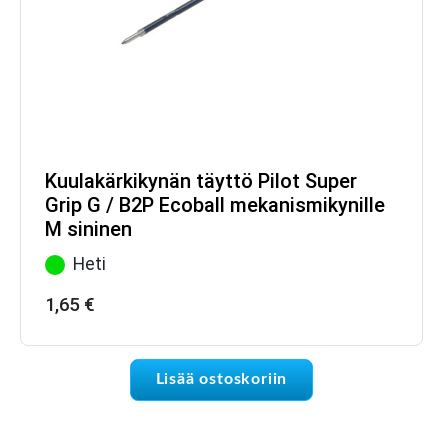
Kuulakärkikynän täyttö Pilot Super
Grip G / B2P Ecoball mekanismikynille
M sininen
Heti
1,65
€
Lisää ostoskoriin