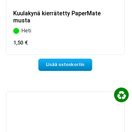
Kuulakynä kierrätetty PaperMate
musta
Heti
1,50
€
Lisää ostoskoriin