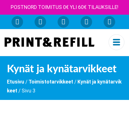
POSTNORD TOIMITUS 0€ YLI 60€ TILAUKSILLE!
Kynät ja kynätarvikkeet
Etusivu
/
Toimistotarvikkeet
/
Kynät ja kynätarvik
keet
/ Sivu 3