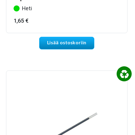
Heti
1,65
€
Lisää ostoskoriin