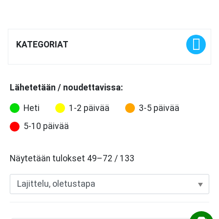

KATEGORIAT
Lähetetään / noudettavissa:
Heti
1-2 päivää
3-5 päivää
5-10 päivää
Näytetään tulokset 49–72 / 133