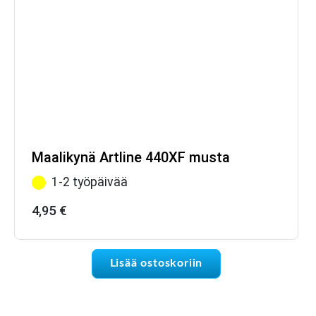
Maalikynä Artline 440XF musta
1-2 työpäivää
4,95
€
Lisää ostoskoriin