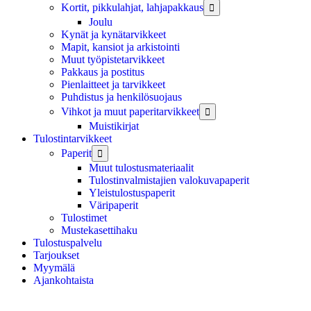
Kortit, pikkulahjat, lahjapakkaus

Joulu
Kynät ja kynätarvikkeet
Mapit, kansiot ja arkistointi
Muut työpistetarvikkeet
Pakkaus ja postitus
Pienlaitteet ja tarvikkeet
Puhdistus ja henkilösuojaus
Vihkot ja muut paperitarvikkeet

Muistikirjat
Tulostintarvikkeet
Paperit

Muut tulostusmateriaalit
Tulostinvalmistajien valokuvapaperit
Yleistulostuspaperit
Väripaperit
Tulostimet
Mustekasettihaku
Tulostuspalvelu
Tarjoukset
Myymälä
Ajankohtaista