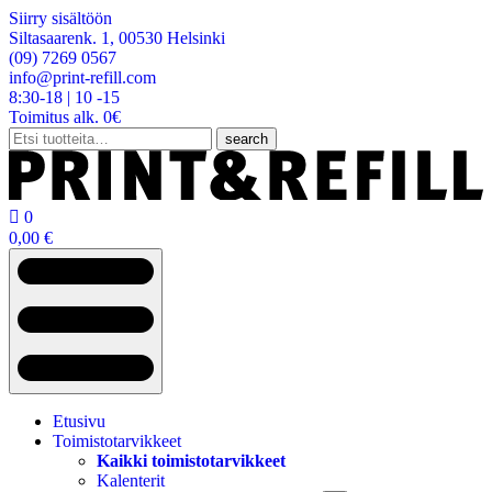
Siirry sisältöön
Siltasaarenk. 1, 00530 Helsinki
(09) 7269 0567
info@print-refill.com
8:30-18 | 10 -15
Toimitus alk. 0€
Etsi:
search

0
0,00
€
Etusivu
Toimistotarvikkeet
Kaikki toimistotarvikkeet
Kalenterit