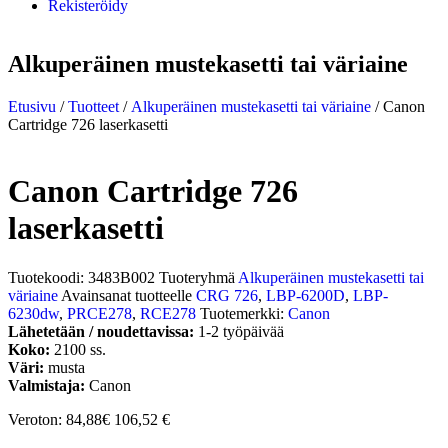
Rekisteröidy
Alkuperäinen mustekasetti tai väriaine
Etusivu
/
Tuotteet
/
Alkuperäinen mustekasetti tai väriaine
/ Canon
Cartridge 726 laserkasetti
Canon Cartridge 726
laserkasetti
Tuotekoodi:
3483B002
Tuoteryhmä
Alkuperäinen mustekasetti tai
väriaine
Avainsanat tuotteelle
CRG 726
,
LBP-6200D
,
LBP-
6230dw
,
PRCE278
,
RCE278
Tuotemerkki:
Canon
Lähetetään / noudettavissa:
1-2 työpäivää
Koko:
2100 ss.
Väri:
musta
Valmistaja:
Canon
Veroton: 84,88€
106,52
€