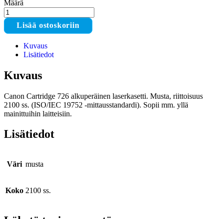
Määrä
Canon
Cartridge
Lisää ostoskoriin
726
laserkasetti
Kuvaus
määrä
Lisätiedot
Kuvaus
Canon Cartridge 726 alkuperäinen laserkasetti. Musta, riittoisuus
2100 ss. (ISO/IEC 19752 -mittausstandardi). Sopii mm. yllä
mainittuihin laitteisiin.
Lisätiedot
Väri
musta
Koko
2100 ss.