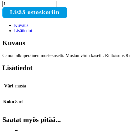
Canon
PG-
Lisää ostoskoriin
545
musta
mustekasetti
Kuvaus
määrä
Lisätiedot
Kuvaus
Canon alkuperäinen mustekasetti. Mustan värin kasetti. Riittoisuus 8 m
Lisätiedot
Väri
musta
Koko
8 ml
Saatat myös pitää...