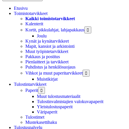
Etusivu
Toimistotarvikkeet
Kaikki toimistotarvikkeet
Kalenterit
Kortit, pikkulahjat, lahjapakkaus

Joulu
Kynät ja kynätarvikkeet
Mapit, kansiot ja arkistointi
Muut työpistetarvikkeet
Pakkaus ja postitus
Pienlaitteet ja tarvikkeet
Puhdistus ja henkilösuojaus
Vihkot ja muut paperitarvikkeet

Muistikirjat
Tulostintarvikkeet
Paperit

Muut tulostusmateriaalit
Tulostinvalmistajien valokuvapaperit
Yleistulostuspaperit
Väripaperit
Tulostimet
Mustekasettihaku
Tulostuspalvelu