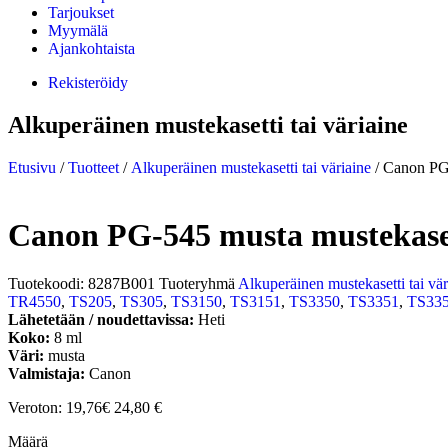
Tarjoukset
Myymälä
Ajankohtaista
Rekisteröidy
Alkuperäinen mustekasetti tai väriaine
Etusivu
/
Tuotteet
/
Alkuperäinen mustekasetti tai väriaine
/ Canon PG-
Canon PG-545 musta mustekase
Tuotekoodi:
8287B001
Tuoteryhmä
Alkuperäinen mustekasetti tai vär
TR4550
,
TS205
,
TS305
,
TS3150
,
TS3151
,
TS3350
,
TS3351
,
TS33
Lähetetään / noudettavissa:
Heti
Koko:
8 ml
Väri:
musta
Valmistaja:
Canon
Veroton: 19,76€
24,80
€
Määrä