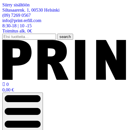
Siirry sisältöön
Siltasaarenk. 1, 00530 Helsinki
(09) 7269 0567
info@print-refill.com
8:30-18 | 10 -15
Toimitus alk. 0€
Etsi:
search

0
0,00
€