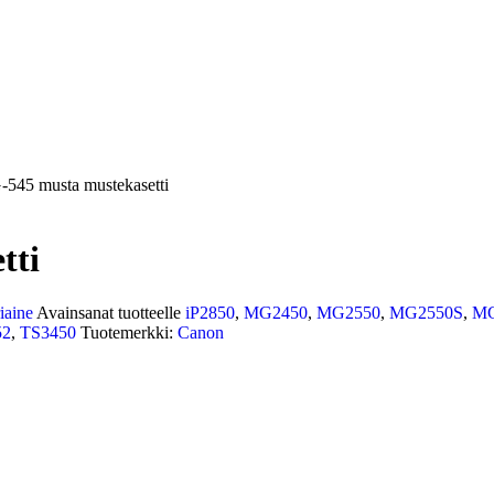
545 musta mustekasetti
tti
iaine
Avainsanat tuotteelle
iP2850
,
MG2450
,
MG2550
,
MG2550S
,
MG
52
,
TS3450
Tuotemerkki:
Canon