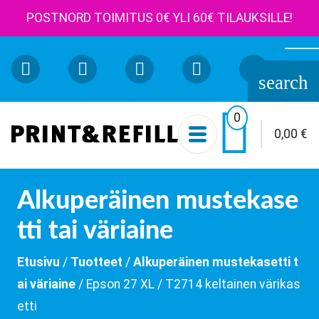
POSTNORD TOIMITUS 0€ YLI 60€ TILAUKSILLE!
Etsi:
search

0
0,00
€
Alkuperäinen mustekase
tti tai väriaine
Etusivu
/
Tuotteet
/
Alkuperäinen mustekasetti t
ai väriaine
/ Epson 27 XL / T2714 keltainen värikas
etti