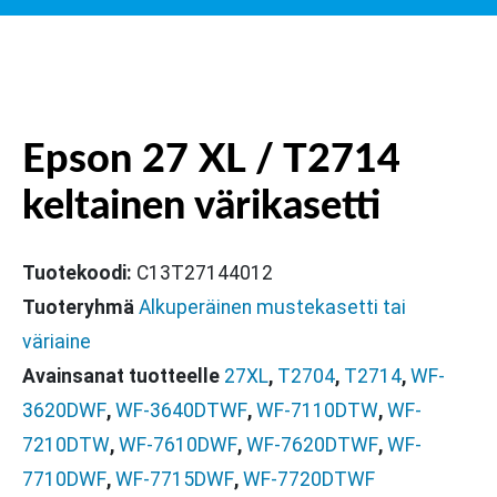
Epson 27 XL / T2714
keltainen värikasetti
Tuotekoodi:
C13T27144012
Tuoteryhmä
Alkuperäinen mustekasetti tai
väriaine
Avainsanat tuotteelle
27XL
,
T2704
,
T2714
,
WF-
3620DWF
,
WF-3640DTWF
,
WF-7110DTW
,
WF-
7210DTW
,
WF-7610DWF
,
WF-7620DTWF
,
WF-
7710DWF
,
WF-7715DWF
,
WF-7720DTWF