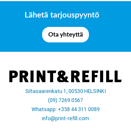
Lähetä tarjouspyyntö
Ota yhteyttä
Siltasaarenkatu 1, 00530 HELSINKI
(09) 7269 0567
Whatsapp: +358 44 311 0089
info@print-refill.com