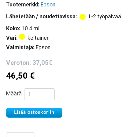
Tuotemerkki:
Epson
Lähetetään / noudettavissa:
1-2 työpäivää
Koko:
10.4 ml
Väri:
keltainen
Valmistaja:
Epson
Veroton: 37,05€
46,50
€
Epson 27 XL / T2714 keltainen värikasetti mää
Määrä
Lisää ostoskoriin