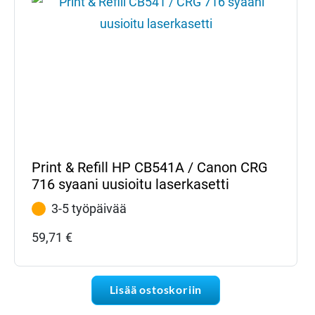
Print & Refill HP CB541A / Canon CRG
716 syaani uusioitu laserkasetti
3-5 työpäivää
59,71
€
Lisää ostoskoriin