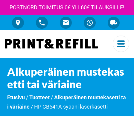
POSTNORD TOIMITUS 0€ YLI 60€ TILAUKSILLE!
Alkuperäinen mustekas
etti tai väriaine
Etusivu
/
Tuotteet
/
Alkuperäinen mustekasetti ta
i väriaine
/ HP CB541A syaani laserkasetti