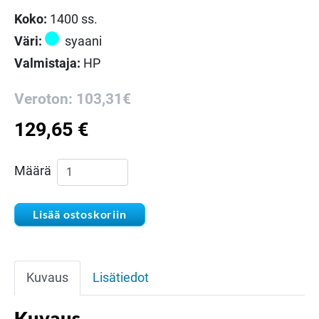
Koko:
1400 ss.
Väri:
syaani
Valmistaja:
HP
Veroton: 103,31€
129,65
€
HP CB541A syaani laserkasetti määrä
Määrä
Lisää ostoskoriin
Kuvaus
Lisätiedot
Kuvaus