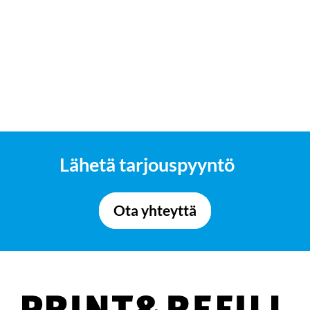
Lähetä tarjouspyyntö
Ota yhteyttä