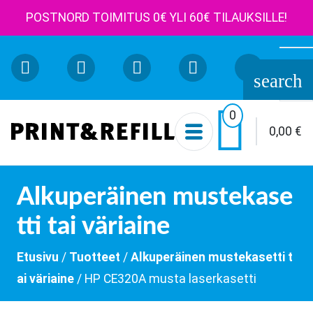
POSTNORD TOIMITUS 0€ YLI 60€ TILAUKSILLE!
Etsi:
search

0
0,00
€
Alkuperäinen mustekase
tti tai väriaine
Etusivu
/
Tuotteet
/
Alkuperäinen mustekasetti t
ai väriaine
/ HP CE320A musta laserkasetti