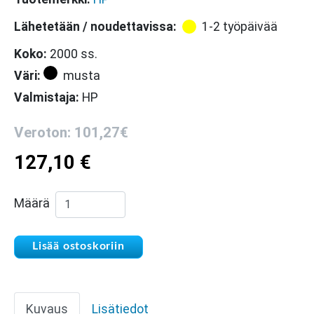
Lähetetään / noudettavissa:
1-2 työpäivää
Koko:
2000 ss.
Väri:
musta
Valmistaja:
HP
Veroton: 101,27€
127,10
€
HP CE320A musta laserkasetti määrä
Määrä
Lisää ostoskoriin
Kuvaus
Lisätiedot