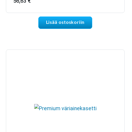
56,63
€
Lisää ostoskoriin