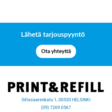
Lähetä tarjouspyyntö
Ota yhteyttä
Siltasaarenkatu 1, 00530 HELSINKI
(09) 7269 0567