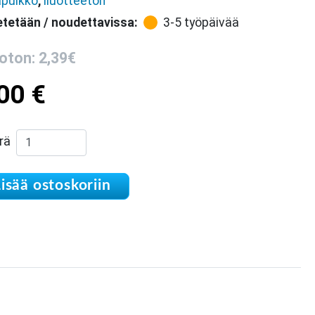
apuikko
,
liuotteeton
tetään / noudettavissa:
3-5 työpäivää
oton: 2,39€
,00
€
Liimapuikko kasvipohjainen biohajoava määrä
rä
isää ostoskoriin