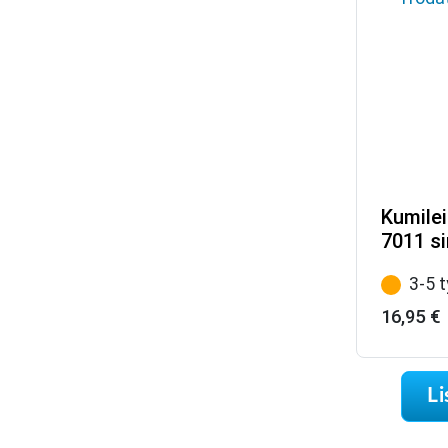
Kumilei
7011 si
3-5 
16,95
€
Li