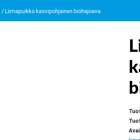
t
/ Liimapuikko kasvipohjainen biohajoava
L
k
b
Tuo
Tuo
Avai