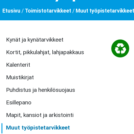
Etusivu
/
Toimistotarvikkeet
/
Muut työpistetarvikkee
Kynät ja kynätarvikkeet
Kortit, pikkulahjat, lahjapakkaus
Kalenterit
Muistikirjat
Puhdistus ja henkilösuojaus
Esillepano
Mapit, kansiot ja arkistointi
Muut työpistetarvikkeet