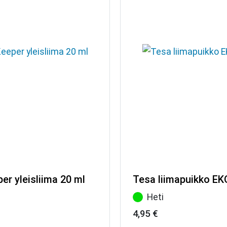
per yleisliima 20 ml
Tesa liimapuikko EK
Heti
4,95
€