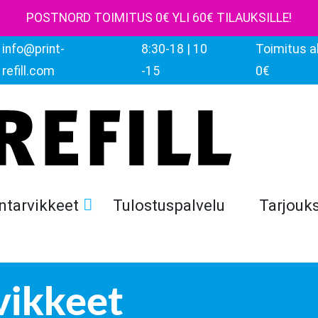
POSTNORD TOIMITUS 0€ YLI 60€ TILAUKSILLE!
info@print-
8:30-18 | 10
Toimitus al
refill.com
-15
0€
ntarvikkeet
Tulostuspalvelu
Tarjouk
vikkeet