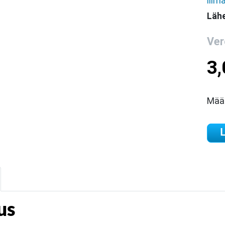
liim
Lähe
Ver
3
Mää
L
us