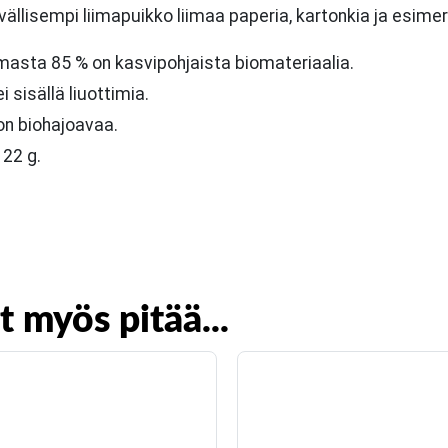
ällisempi liimapuikko liimaa paperia, kartonkia ja esimer
imasta 85 % on kasvipohjaista biomateriaalia.
i sisällä liuottimia.
on biohajoavaa.
22 g.
t myös pitää...