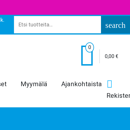
k.
Etsi:
search

0
0,00
€
set
Myymälä
Ajankohtaista
Rekiste