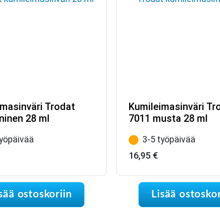
masinväri Trodat
Kumileimasinväri Tr
ninen 28 ml
7011 musta 28 ml
työpäivää
3-5 työpäivää
16,95
€
sää ostoskoriin
Lisää ostoskor