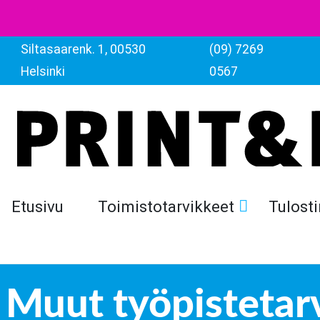
Siltasaarenk. 1, 00530
(09) 7269
Helsinki
0567
Etusivu
Toimistotarvikkeet
Tulosti
Muut työpistetar