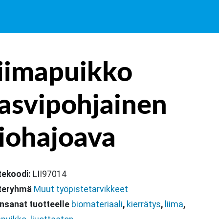
iimapuikko
asvipohjainen
iohajoava
tekoodi:
LII97014
teryhmä
Muut työpistetarvikkeet
nsanat tuotteelle
biomateriaali
,
kierrätys
,
liima
,