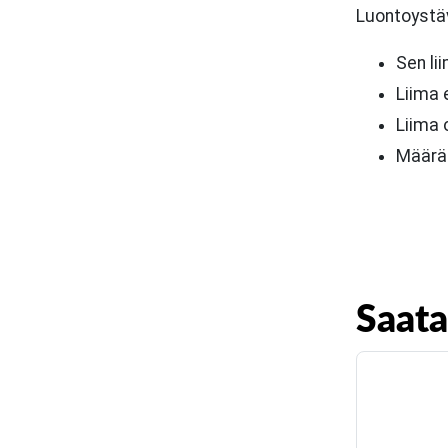
Luontoystäv
Sen li
Liima e
Liima 
Määrä 
Saata