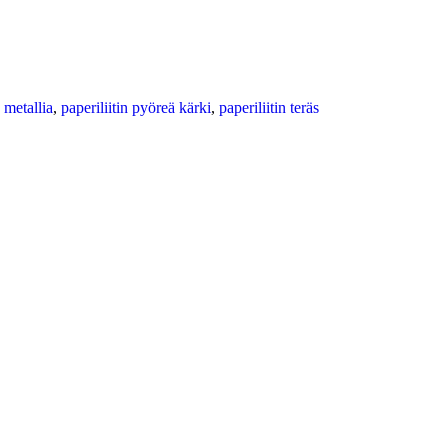
n metallia
,
paperiliitin pyöreä kärki
,
paperiliitin teräs