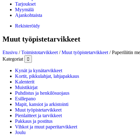
Tarjoukset
Myymälä
Ajankohtaista
Rekisteröidy
Muut työpistetarvikkeet
Etusivu
/
Toimistotarvikkeet
/
Muut työpistetarvikkeet
/ Paperiliitin 
Kategoriat

Kynät ja kynätarvikkeet
Kortit, pikkulahjat, lahjapakkaus
Kalenterit
Muistikirjat
Puhdistus ja henkilösuojaus
Esillepano
Mapit, kansiot ja arkistointi
Muut työpistetarvikkeet
Pienlaitteet ja tarvikkeet
Pakkaus ja postitus
Vihkot ja muut paperitarvikkeet
Joulu