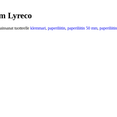
mm Lyreco
ainsanat tuotteelle
klemmari
,
paperiliitin
,
paperiliitin 50 mm
,
paperiliiti