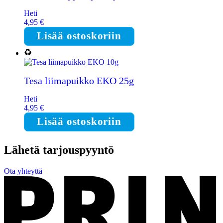
Heti
4,95
€
Lisää ostoskoriin
Tesa liimapuikko EKO 25g
Heti
4,95
€
Lisää ostoskoriin
Lähetä tarjouspyyntö
Ota yhteyttä