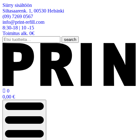
Siirry sisältöön
Siltasaarenk. 1, 00530 Helsinki
(09) 7269 0567
info@print-refill.com
8:30-18 | 10 -15
Toimitus alk. 0€
Etsi:
search

0
0,00
€