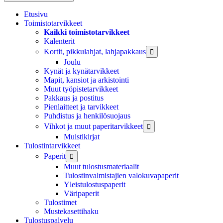
Etusivu
Toimistotarvikkeet
Kaikki toimistotarvikkeet
Kalenterit
Kortit, pikkulahjat, lahjapakkaus

Joulu
Kynät ja kynätarvikkeet
Mapit, kansiot ja arkistointi
Muut työpistetarvikkeet
Pakkaus ja postitus
Pienlaitteet ja tarvikkeet
Puhdistus ja henkilösuojaus
Vihkot ja muut paperitarvikkeet

Muistikirjat
Tulostintarvikkeet
Paperit

Muut tulostusmateriaalit
Tulostinvalmistajien valokuvapaperit
Yleistulostuspaperit
Väripaperit
Tulostimet
Mustekasettihaku
Tulostuspalvelu