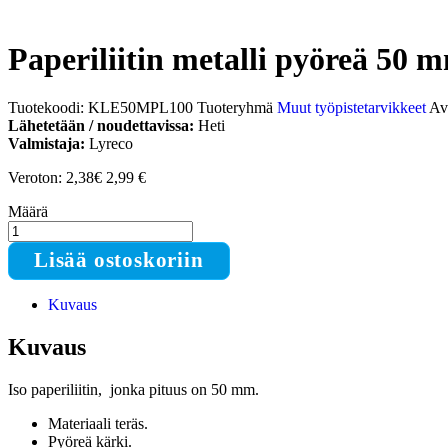
Paperiliitin metalli pyöreä 50 
Tuotekoodi:
KLE50MPL100
Tuoteryhmä
Muut työpistetarvikkeet
Av
Lähetetään / noudettavissa:
Heti
Valmistaja:
Lyreco
Veroton: 2,38€
2,99
€
Määrä
Paperiliitin
metalli
Lisää ostoskoriin
pyöreä
50
mm
Kuvaus
Lyreco
määrä
Kuvaus
Iso paperiliitin, jonka pituus on 50 mm.
Materiaali teräs.
Pyöreä kärki.