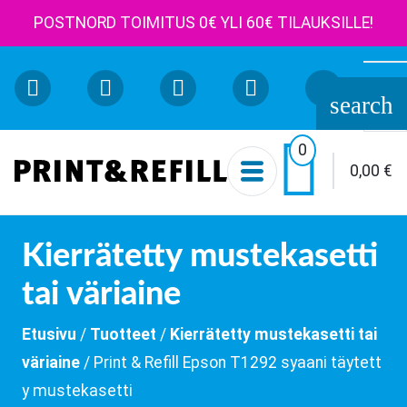
POSTNORD TOIMITUS 0€ YLI 60€ TILAUKSILLE!
Etsi:
search

0
0,00
€
Kierrätetty mustekasetti
tai väriaine
Etusivu
/
Tuotteet
/
Kierrätetty mustekasetti tai
väriaine
/ Print & Refill Epson T1292 syaani täytett
y mustekasetti