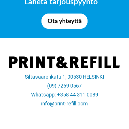
Lähetä tarjouspyyntö
Ota yhteyttä
Siltasaarenkatu 1, 00530 HELSINKI
(09) 7269 0567
Whatsapp: +358 44 311 0089
info@print-refill.com