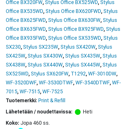
Office BX320FW
,
Stylus Office BX525WD
,
Stylus
Office BX535WD
,
Stylus Office BX620FWD
,
Stylus
Office BX625FWD
,
Stylus Office BX630FW
,
Stylus
Office BX635FWD
,
Stylus Office BX925FWD
,
Stylus
Office BX935FWD
,
Stylus Office SX535WD
,
Stylus
SX230
,
Stylus SX235W
,
Stylus SX420W
,
Stylus
SX425W
,
Stylus SX430W
,
Stylus SX435W
,
Stylus
SX438W
,
Stylus SX440W
,
Stylus SX445W
,
Stylus
SX525WD
,
Stylus SX620FW
,
T1292
,
WF-3010DW
,
WF-3520DWF
,
WF-3530DTWF
,
WF-3540DTWF
,
WF-
7015
,
WF-7515
,
WF-7525
Tuotemerkki:
Print & Refill
Lähetetään / noudettavissa:
Heti
Koko:
Jopa 460 ss.