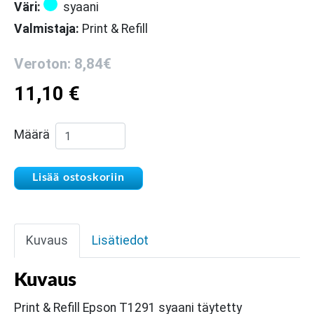
Väri:
syaani
Valmistaja:
Print & Refill
Veroton: 8,84€
11,10
€
Print & Refill Epson T1292 syaani täytetty mu
Määrä
Lisää ostoskoriin
Kuvaus
Lisätiedot
Kuvaus
Print & Refill Epson T1291 syaani täytetty