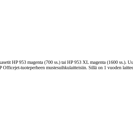
kasetit HP 953 magenta (700 ss.) tai HP 953 XL magenta (1600 ss.). Uus
Officejet-tuoteperheen mustesuihkulaitteisiin. Sillä on 1 vuoden laitte