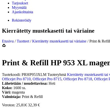
Tarjoukset
Myymälä
Ajankohtaista
Rekisteröidy
Kierrätetty mustekasetti tai väriaine
Etusivu
/
Tuotteet
/
Kierrätetty mustekasetti tai väriaine
/ Print & Refi
Print & Refill HP 953 XL magen
Tuotekoodi:
PRHP953XLM
Tuoteryhmä
Kierrätetty mustekasetti tai 
Officejet Pro 8710
,
Officejet Pro 8715
,
Officejet Pro 8718
,
Officejet 
Lähetetään / noudettavissa:
Heti
Koko:
1600 ss.
Väri:
magenta
Valmistaja:
Print & Refill
Veroton: 25,81€
32,39
€