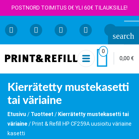
POSTNORD TOIMITUS 0€ YLI 60€ TILAUKSILLE!
Etsi:
search

0
0,00
€
Kierrätetty mustekasetti
tai väriaine
Etusivu
/
Tuotteet
/
Kierrätetty mustekasetti tai
väriaine
/ Print & Refill HP CF259A uusioitu väriaine
kasetti