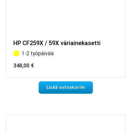
HP CF259X / 59X väriainekasetti
1-2 työpäivää
348,00
€
Lisää ostoskoriin