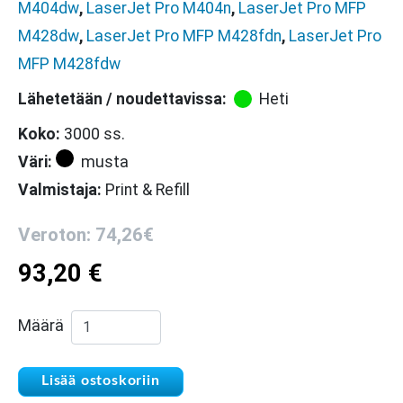
M404dw
,
LaserJet Pro M404n
,
LaserJet Pro MFP
M428dw
,
LaserJet Pro MFP M428fdn
,
LaserJet Pro
MFP M428fdw
Lähetetään / noudettavissa:
Heti
Koko:
3000 ss.
Väri:
musta
Valmistaja:
Print & Refill
Veroton: 74,26€
93,20
€
Print & Refill HP CF259A uusioitu väriainekase
Määrä
Lisää ostoskoriin