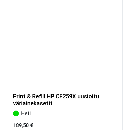
Print & Refill HP CF259X uusioitu
väriainekasetti
Heti
189,50
€