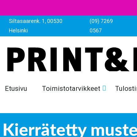
Siltasaarenk. 1, 00530
(09) 7269
Helsinki
0567
Etusivu
Toimistotarvikkeet
Tulosti
Kierrätetty mustek