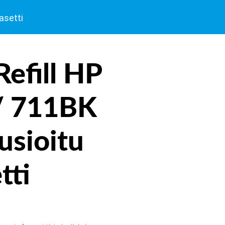
asetti
Refill HP
/ 711BK
usioitu
tti