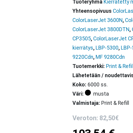
Tuoteryhmä
Kierrätetty 
Yhteensopivuus
ColorLa
ColorLaserJet 3600N
,
Col
ColorLaserJet 3800DTN
,
CP3505
,
ColorLaserJet 
kierrätys
,
LBP-5300
,
LBP-
9220Cdn
,
MF 9280Cdn
Tuotemerkki:
Print & Refil
Lähetetään / noudettavi
Koko:
6000 ss.
Väri:
musta
Valmistaja:
Print & Refill
Veroton: 82,50€