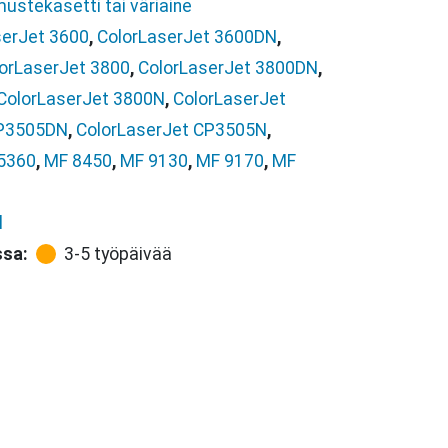
mustekasetti tai väriaine
serJet 3600
,
ColorLaserJet 3600DN
,
orLaserJet 3800
,
ColorLaserJet 3800DN
,
ColorLaserJet 3800N
,
ColorLaserJet
CP3505DN
,
ColorLaserJet CP3505N
,
5360
,
MF 8450
,
MF 9130
,
MF 9170
,
MF
l
ssa:
3-5 työpäivää