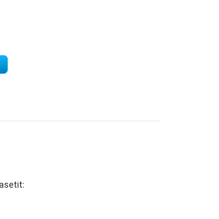
Q6470 / 711BK musta uusioitu värikasetti määrä
asetit: