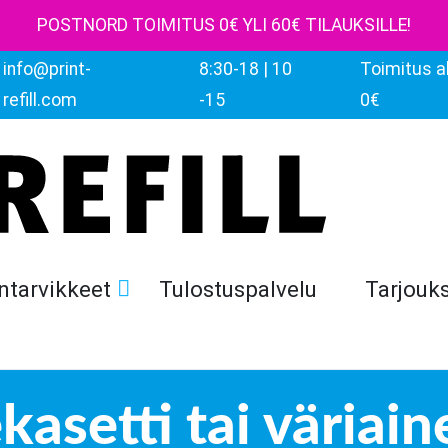
POSTNORD TOIMITUS 0€ YLI 60€ TILAUKSILLE!
info@print-
8:30-18 | 10
Toimitus al
refill.com
-15
0€
ntarvikkeet
Tulostuspalvelu
Tarjouk
asetti tai väriain