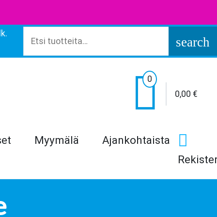
k.
Etsi:
search

0
0,00
€
set
Myymälä
Ajankohtaista
Rekiste
e