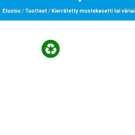
Etusivu
/
Tuotteet
/
Kierrätetty mustekasetti tai väria