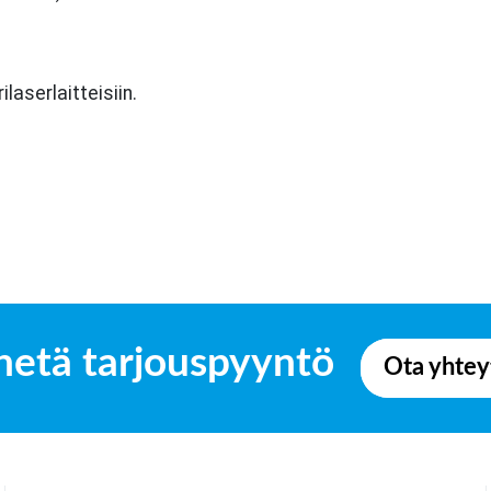
laserlaitteisiin.
hetä tarjouspyyntö
Ota yhtey