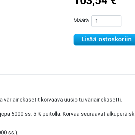
103,54
€
Print & Refill HP 
Määrä
Lisää ostoskoriin
äriainekasetit korvaava uusioitu väriainekasetti.
n jopa 6000 ss. 5 % peitolla. Korvaa seuraavat alkuperäisk
00 ss.).