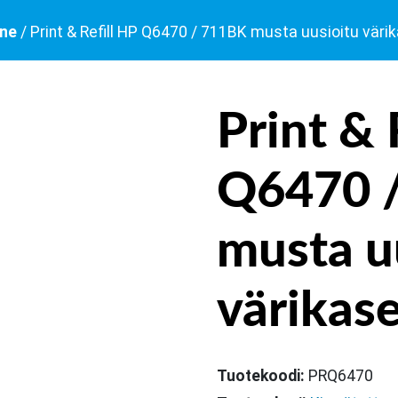
ine
/ Print & Refill HP Q6470 / 711BK musta uusioitu värik
Print & 
Q6470 
musta u
värikase
Tuotekoodi:
PRQ6470