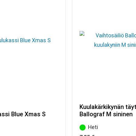
Kuulakärkikynän täy
assi Blue Xmas S
Ballograf M sininen
Heti