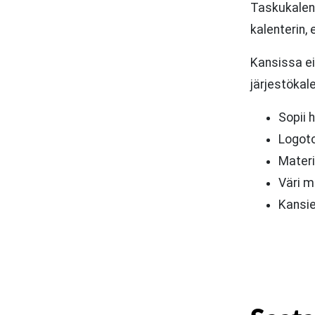
Taskukalent
kalenterin, 
Kansissa ei
järjestökale
Sopii 
Logoto
Materi
Väri m
Kansie