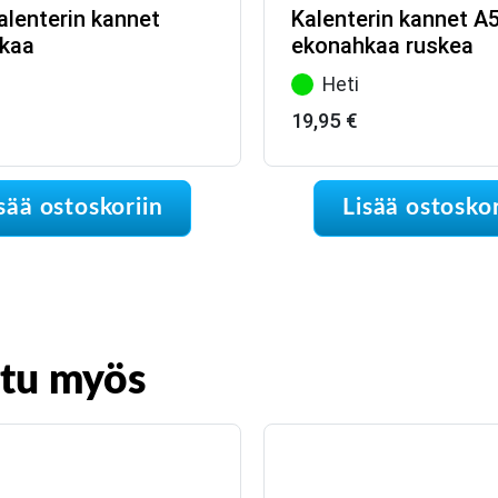
alenterin kannet
Kalenterin kannet A
kaa
ekonahkaa ruskea
Heti
19,95
€
sää ostoskoriin
Lisää ostoskor
stu myös