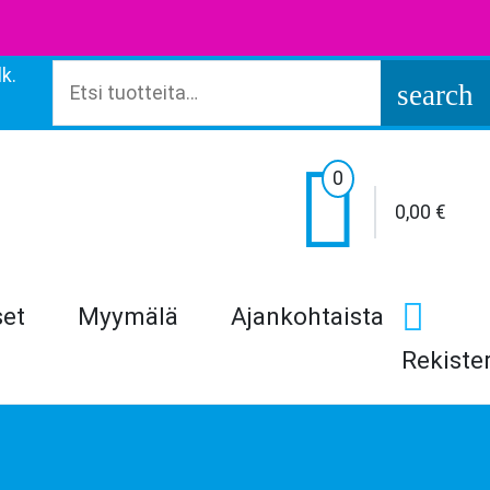
k.
Etsi:
search

0
0,00
€
set
Myymälä
Ajankohtaista
Rekiste