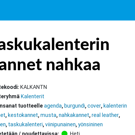
askukalenterin
annet nahkaa
tekoodi:
KALKANTN
teryhmä
Kalenterit
nsanat tuotteelle
agenda
,
burgundi
,
cover
,
kalenterin
et
,
kestokannet
,
musta
,
nahkakannet
,
real leather
,
nen
,
taskukalenteri
,
viinipunainen
,
yönsininen
tetään / noudettavissa:
Heti