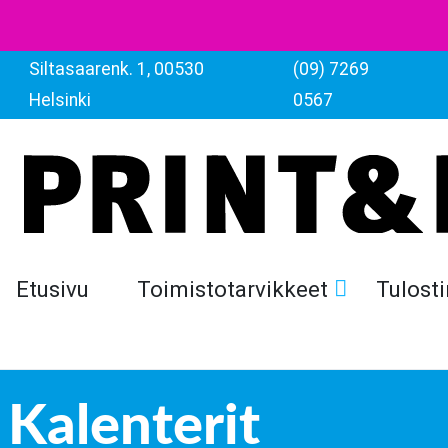
Siltasaarenk. 1, 00530
(09) 7269
Helsinki
0567
Etusivu
Toimistotarvikkeet
Tulosti
Kalenterit