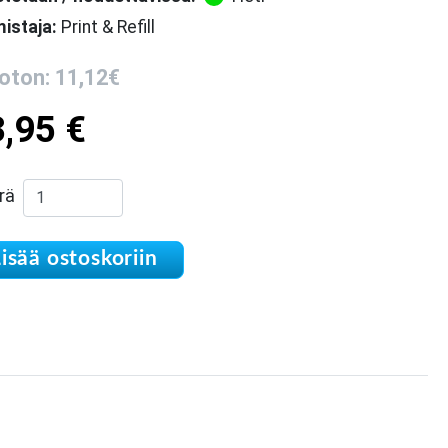
istaja:
Print & Refill
oton: 11,12€
3,95
€
Taskukalenterin kannet nahkaa määrä
rä
isää ostoskoriin