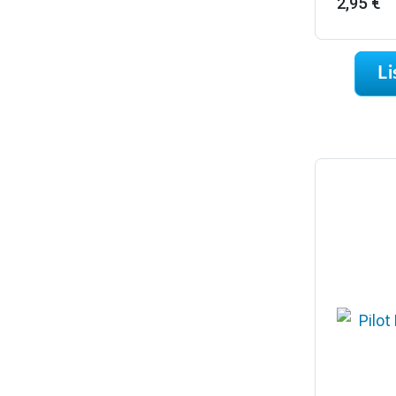
2,95
€
Li