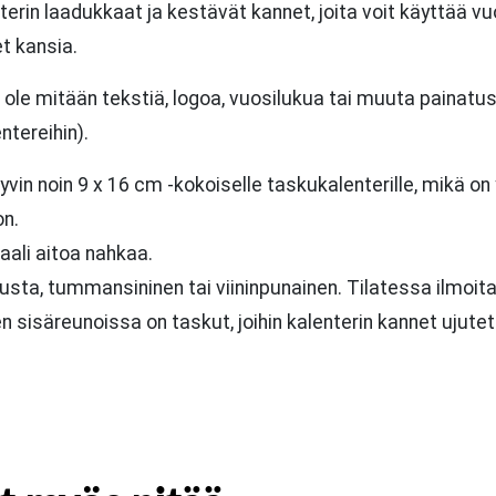
erin laadukkaat ja kestävät kannet, joita voit käyttää v
et kansia.
 ole mitään tekstiä, logoa, vuosilukua tai muuta painatus
ntereihin).
hyvin noin 9 x 16 cm -kokoiselle taskukalenterille, mikä on
n.
aali aitoa nahkaa.
usta, tummansininen tai viininpunainen. Tilatessa ilmoita
n sisäreunoissa on taskut, joihin kalenterin kannet ujutet