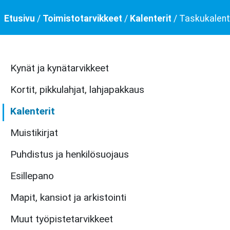
Etusivu
/
Toimistotarvikkeet
/
Kalenterit
/ Taskukalent
Kynät ja kynätarvikkeet
Kortit, pikkulahjat, lahjapakkaus
Kalenterit
Muistikirjat
Puhdistus ja henkilösuojaus
Esillepano
Mapit, kansiot ja arkistointi
Muut työpistetarvikkeet