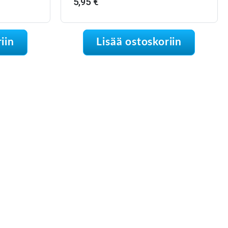
5,95
€
iin
Lisää ostoskoriin