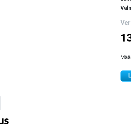
Valm
Ver
1
Mää
L
us