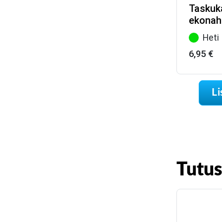
Taskuk
ekonah
Heti
6,95
€
Li
Tutu