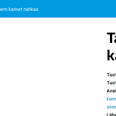
erin kannet nahkaa
T
k
Tuo
Tuo
Avai
kann
sini
Lähe