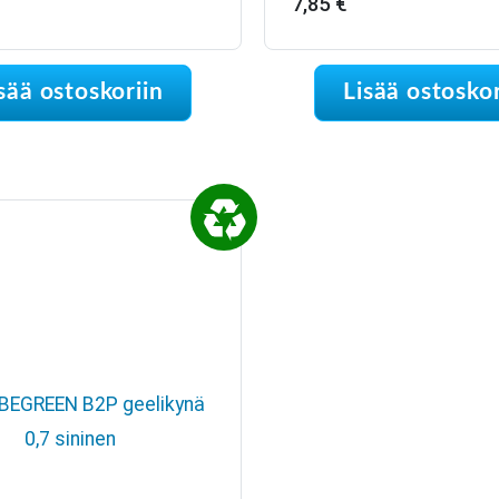
7,85
€
sää ostoskoriin
Lisää ostoskor