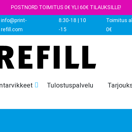
POSTNORD TOIMITUS 0€ YLI 60€ TILAUKSILLE!
info@print-
8:30-18 | 10
Toimitus al
refill.com
-15
0€
ntarvikkeet
Tulostuspalvelu
Tarjouk