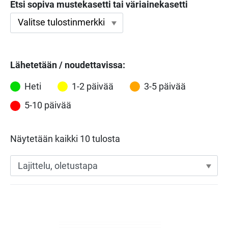
Etsi sopiva mustekasetti tai väriainekasetti
Lähetetään / noudettavissa:
Heti
1-2 päivää
3-5 päivää
5-10 päivää
Näytetään kaikki 10 tulosta