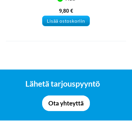
9,80
€
Lisää ostoskoriin
Lähetä tarjouspyyntö
Ota yhteyttä