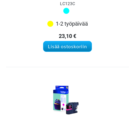
LC123C
1-2 työpäivää
23,10
€
Lisää ostoskoriin