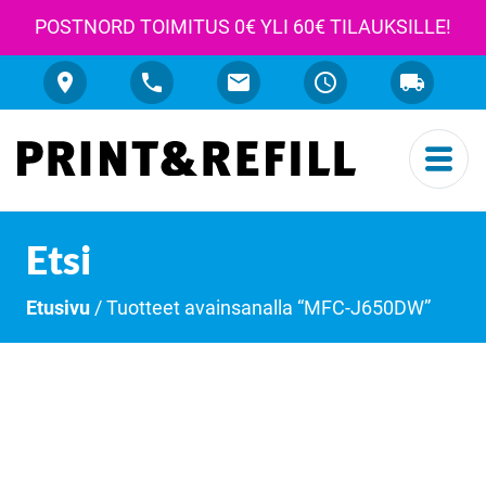
POSTNORD TOIMITUS 0€ YLI 60€ TILAUKSILLE!
Etsi
Etusivu
/ Tuotteet avainsanalla “MFC-J650DW”