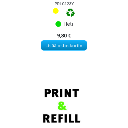
PRLC123Y
Heti
9,80
€
Lisää ostoskoriin