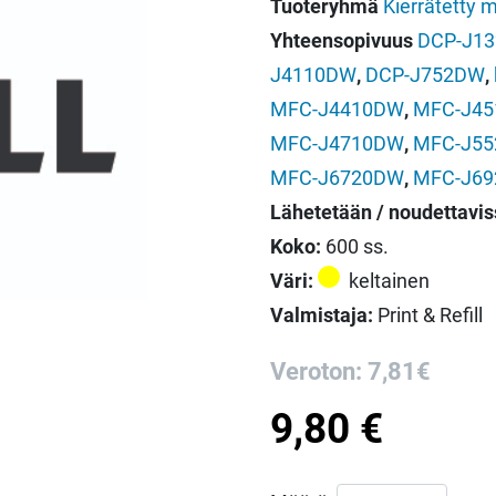
Tuoteryhmä
Kierrätetty m
Yhteensopivuus
DCP-J1
J4110DW
,
DCP-J752DW
,
MFC-J4410DW
,
MFC-J4
MFC-J4710DW
,
MFC-J5
MFC-J6720DW
,
MFC-J6
Lähetetään / noudettavis
Koko:
600 ss.
Väri:
keltainen
Valmistaja:
Print & Refill
Veroton: 7,81€
9,80
€