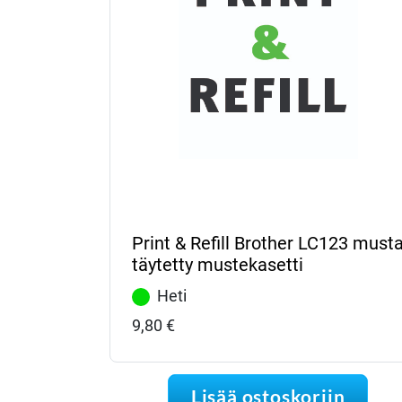
Print & Refill Brother LC123 must
täytetty mustekasetti
Heti
9,80
€
Lisää ostoskoriin