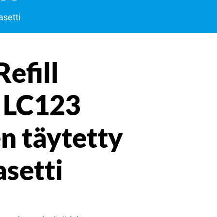
asetti
Refill
 LC123
n täytetty
setti