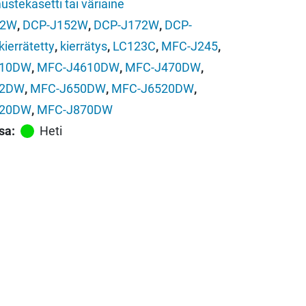
ustekasetti tai väriaine
32W
,
DCP-J152W
,
DCP-J172W
,
DCP-
kierrätetty
,
kierrätys
,
LC123C
,
MFC-J245
,
510DW
,
MFC-J4610DW
,
MFC-J470DW
,
52DW
,
MFC-J650DW
,
MFC-J6520DW
,
920DW
,
MFC-J870DW
sa:
Heti