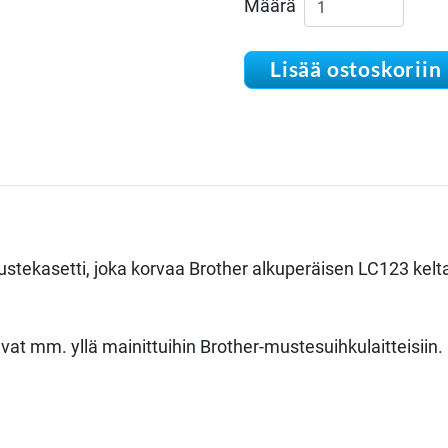
Print & Refill Bro
Määrä
Lisää ostoskoriin
 mustekasetti, joka korvaa Brother alkuperäisen LC123 kel
pivat mm. yllä mainittuihin Brother-mustesuihkulaitteisiin.