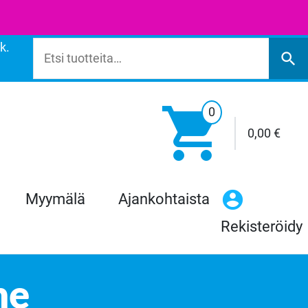
k.
Etsi:
search

0
0,00
€
Myymälä
Ajankohtaista
Rekisteröidy
ne