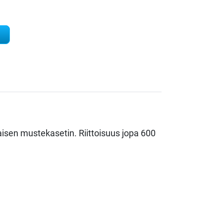
ther LC123 keltainen täytetty mustekasetti määrä
taisen mustekasetin. Riittoisuus jopa 600