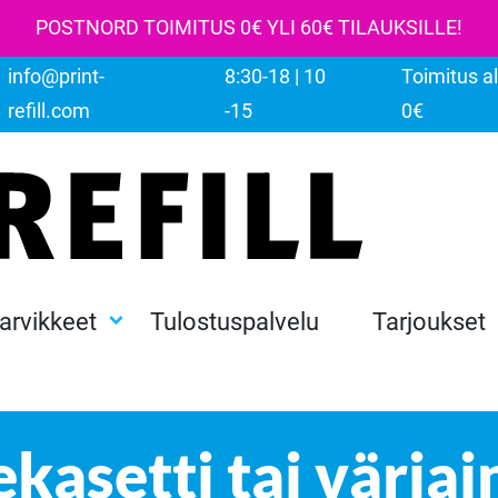
POSTNORD TOIMITUS 0€ YLI 60€ TILAUKSILLE!
info@print-
8:30-18 | 10
Toimitus al
refill.com
-15
0€
tarvikkeet
Tulostuspalvelu
Tarjoukset
kasetti tai väriai