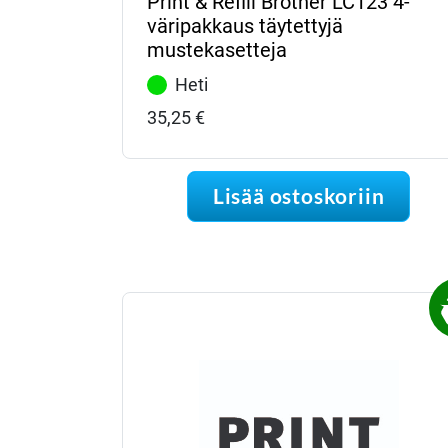
Print & Refill Brother LC123 4-
väripakkaus täytettyjä
mustekasetteja
Heti
35,25
€
Lisää ostoskoriin