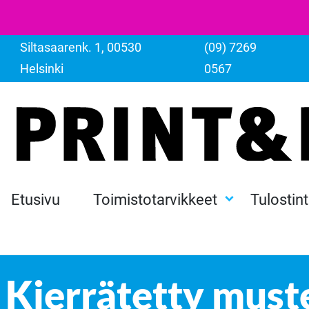
Siltasaarenk. 1, 00530
(09) 7269
Helsinki
0567
Etusivu
Toimistotarvikkeet
Tulostin
Kierrätetty muste