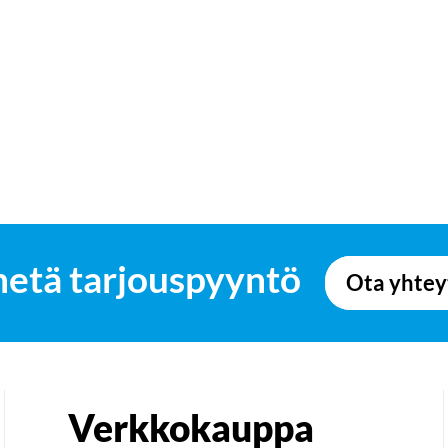
hetä tarjouspyyntö
Ota yhtey
Verkkokauppa