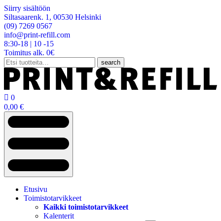
Siirry sisältöön
Siltasaarenk. 1, 00530 Helsinki
(09) 7269 0567
info@print-refill.com
8:30-18 | 10 -15
Toimitus alk. 0€
Etsi:
search

0
0,00
€
Etusivu
Toimistotarvikkeet
Kaikki toimistotarvikkeet
Kalenterit