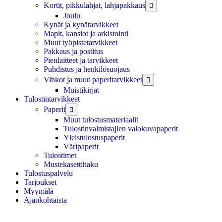
Kortit, pikkulahjat, lahjapakkaus

Joulu
Kynät ja kynätarvikkeet
Mapit, kansiot ja arkistointi
Muut työpistetarvikkeet
Pakkaus ja postitus
Pienlaitteet ja tarvikkeet
Puhdistus ja henkilösuojaus
Vihkot ja muut paperitarvikkeet

Muistikirjat
Tulostintarvikkeet
Paperit

Muut tulostusmateriaalit
Tulostinvalmistajien valokuvapaperit
Yleistulostuspaperit
Väripaperit
Tulostimet
Mustekasettihaku
Tulostuspalvelu
Tarjoukset
Myymälä
Ajankohtaista