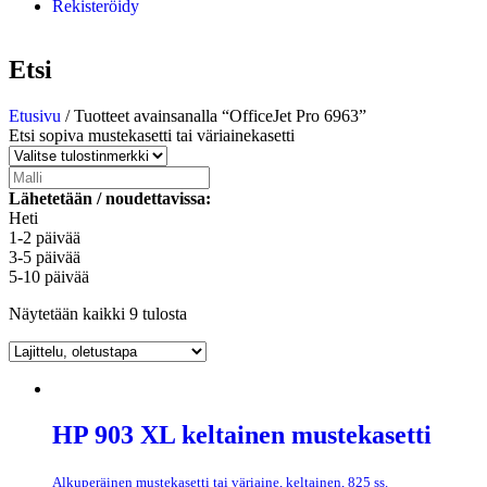
Rekisteröidy
Etsi
Etusivu
/ Tuotteet avainsanalla “OfficeJet Pro 6963”
Etsi sopiva mustekasetti tai väriainekasetti
Lähetetään / noudettavissa:
Heti
1-2 päivää
3-5 päivää
5-10 päivää
Näytetään kaikki 9 tulosta
HP 903 XL keltainen mustekasetti
Alkuperäinen mustekasetti tai väriaine, keltainen, 825 ss.