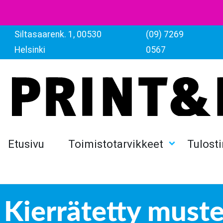
Siltasaarenk. 1, 00530
(09) 7269
Helsinki
0567
Etusivu
Toimistotarvikkeet
Tulosti
Kierrätetty mustek