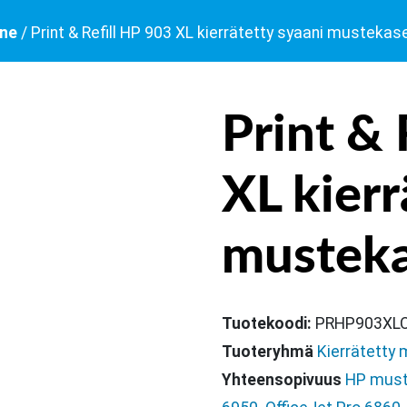
ine
/ Print & Refill HP 903 XL kierrätetty syaani mustekase
Print & 
XL kierr
musteka
Tuotekoodi:
PRHP903XL
Tuoteryhmä
Kierrätetty 
Yhteensopivuus
HP must