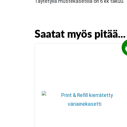
Täytetyllä mustekasetilla on 6 kk takuu.
Saatat myös pitää...