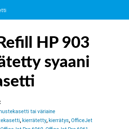
tti
Refill HP 903
ätetty syaani
setti
C
mustekasetti tai väriaine
ekasetti
,
kierrätetty
,
kierrätys
,
OfficeJet