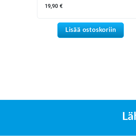
19,90
€
Lisää ostoskoriin
Lä