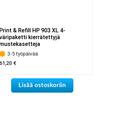
Print & Refill HP 903 XL 4-
väripaketti kierrätettyjä
mustekasetteja
3-5 työpäivää
61,20
€
Lisää ostoskoriin