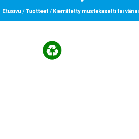
Etusivu
/
Tuotteet
/
Kierrätetty mustekasetti tai väria