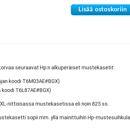
Lisää ostoskoriin
 korvaa seuraavat Hp:n alkuperäiset mustekasetit:
tajan koodi T6M03AE#BGX)
an koodi T6L87AE#BGX)
-riittoisassa mustekasetissa eli noin 825 ss.
ustekasetti sopii mm. yllä mainittuihin Hp-mustesuihkulai