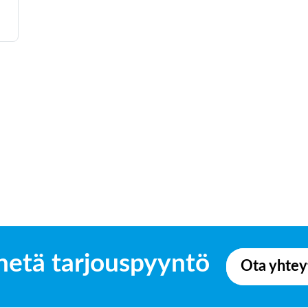
hetä tarjouspyyntö
Ota yhtey