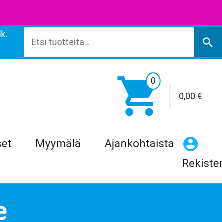
k.
Etsi:
search

0
0,00
€
set
Myymälä
Ajankohtaista
Rekiste
e