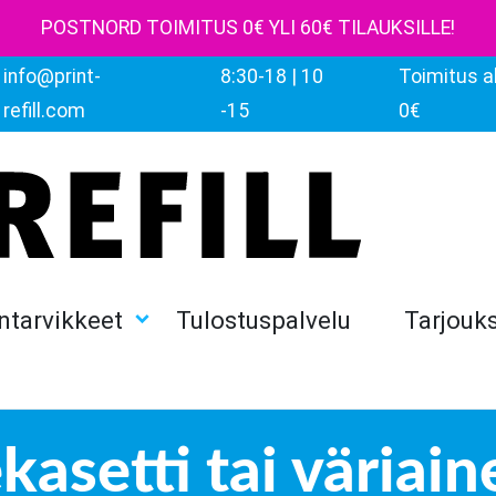
POSTNORD TOIMITUS 0€ YLI 60€ TILAUKSILLE!
info@print-
8:30-18 | 10
Toimitus al
refill.com
-15
0€
ntarvikkeet
Tulostuspalvelu
Tarjouk
asetti tai väriain