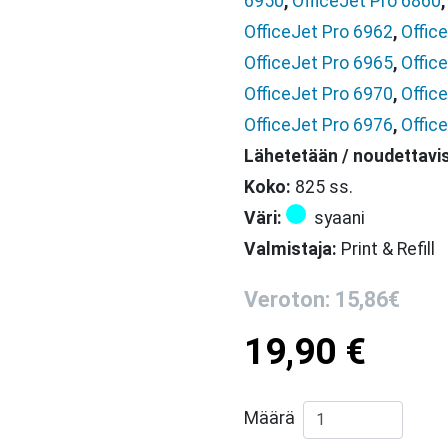
6950
,
OfficeJet Pro 6860
OfficeJet Pro 6962
,
Offic
OfficeJet Pro 6965
,
Offic
OfficeJet Pro 6970
,
Offic
OfficeJet Pro 6976
,
Offic
Lähetetään / noudettavi
Koko:
825 ss.
Väri:
syaani
Valmistaja:
Print & Refill
Veroton: 15,86€
19,90
€
Print & Refill HP 
Määrä