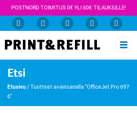
POSTNORD TOIMITUS 0€ YLI 60€ TILAUKSILLE!
Etsi
Etusivu
/ Tuotteet avainsanalla “OfficeJet Pro 697
6”