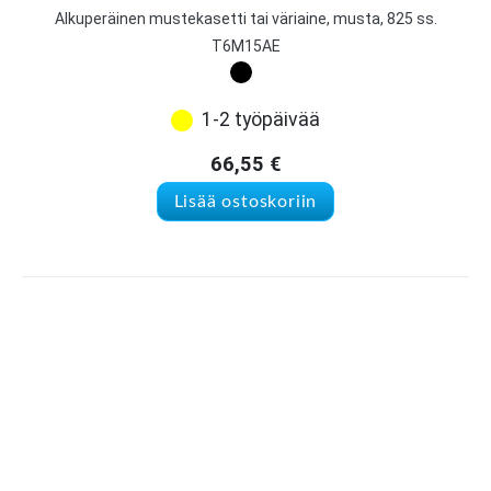
Alkuperäinen mustekasetti tai väriaine, musta, 825 ss.
T6M15AE
1-2 työpäivää
66,55
€
Lisää ostoskoriin