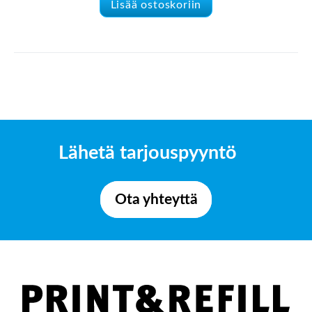
Lisää ostoskoriin
Lähetä tarjouspyyntö
Ota yhteyttä