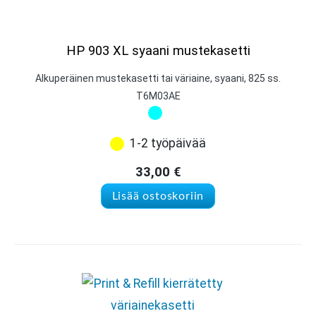
HP 903 XL syaani mustekasetti
Alkuperäinen mustekasetti tai väriaine, syaani, 825 ss.
T6M03AE
1-2 työpäivää
33,00
€
Lisää ostoskoriin