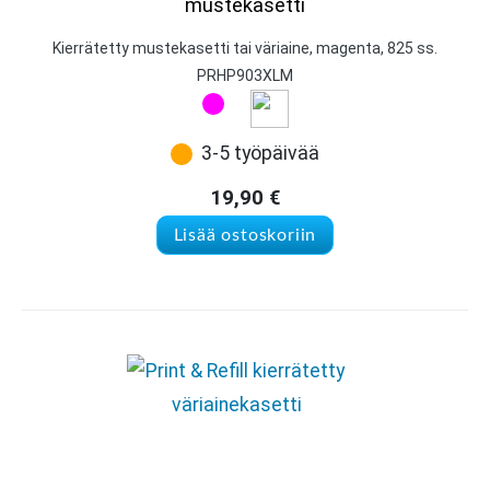
mustekasetti
Kierrätetty mustekasetti tai väriaine, magenta, 825 ss.
PRHP903XLM
3-5 työpäivää
19,90
€
Lisää ostoskoriin