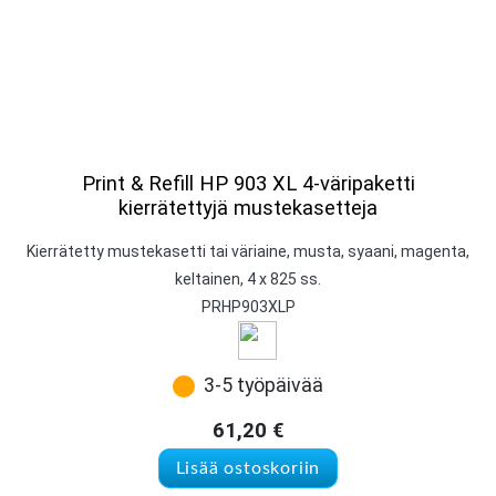
Print & Refill HP 903 XL 4-väripaketti
kierrätettyjä mustekasetteja
Kierrätetty mustekasetti tai väriaine, musta, syaani, magenta,
keltainen, 4 x 825 ss.
PRHP903XLP
3-5 työpäivää
61,20
€
Lisää ostoskoriin