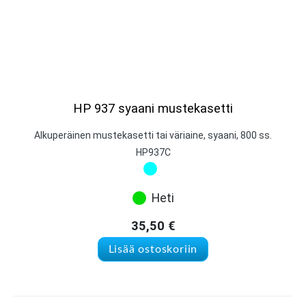
HP 937 syaani mustekasetti
Alkuperäinen mustekasetti tai väriaine, syaani, 800 ss.
HP937C
Heti
35,50
€
Lisää ostoskoriin