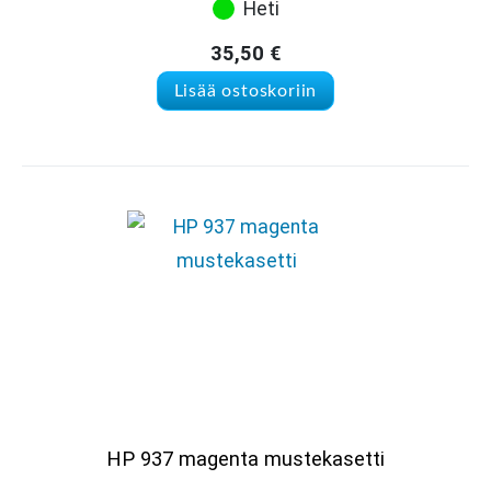
Heti
35,50
€
Lisää ostoskoriin
HP 937 magenta mustekasetti