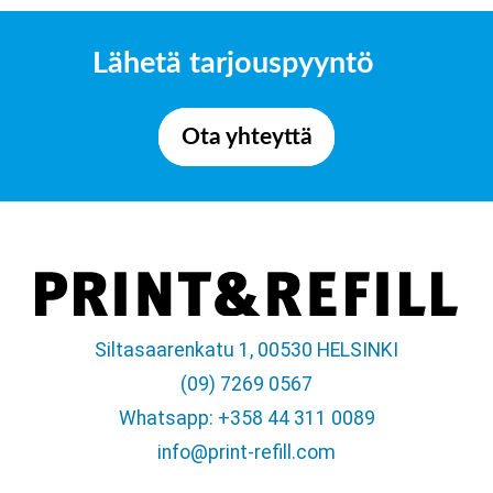
Lähetä tarjouspyyntö
Ota yhteyttä
Siltasaarenkatu 1, 00530 HELSINKI
(09) 7269 0567
Whatsapp: +358 44 311 0089
info@print-refill.com