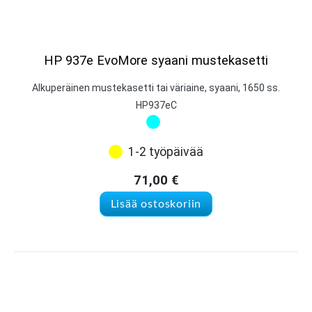
HP 937e EvoMore syaani mustekasetti
Alkuperäinen mustekasetti tai väriaine, syaani, 1650 ss.
HP937eC
1-2 työpäivää
71,00
€
Lisää ostoskoriin