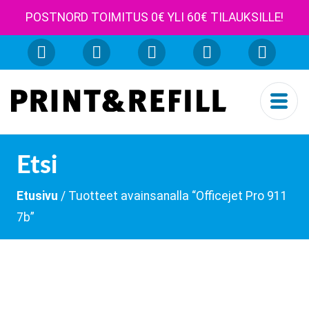
POSTNORD TOIMITUS 0€ YLI 60€ TILAUKSILLE!
Etsi
Etusivu
/ Tuotteet avainsanalla “Officejet Pro 911
7b”