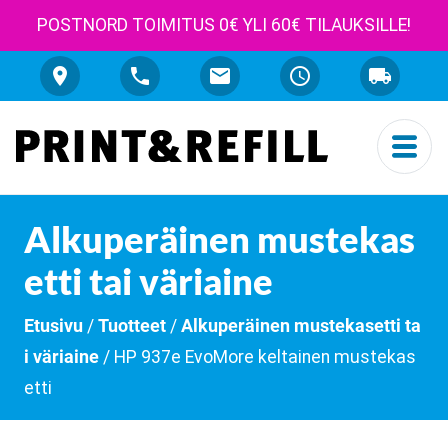
POSTNORD TOIMITUS 0€ YLI 60€ TILAUKSILLE!
Alkuperäinen mustekas
etti tai väriaine
Etusivu
/
Tuotteet
/
Alkuperäinen mustekasetti ta
i väriaine
/ HP 937e EvoMore keltainen mustekas
etti