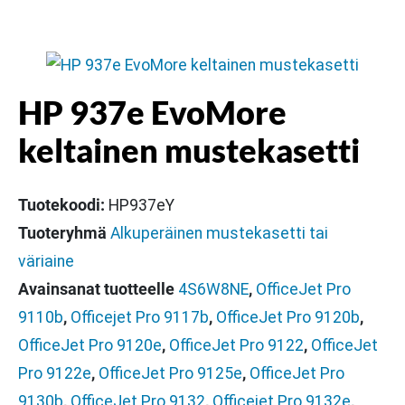
HP 937e EvoMore
keltainen mustekasetti
Tuotekoodi:
HP937eY
Tuoteryhmä
Alkuperäinen mustekasetti tai
väriaine
Avainsanat tuotteelle
4S6W8NE
,
OfficeJet Pro
9110b
,
Officejet Pro 9117b
,
OfficeJet Pro 9120b
,
OfficeJet Pro 9120e
,
OfficeJet Pro 9122
,
OfficeJet
Pro 9122e
,
OfficeJet Pro 9125e
,
OfficeJet Pro
9130b
,
OfficeJet Pro 9132
,
Officejet Pro 9132e
,