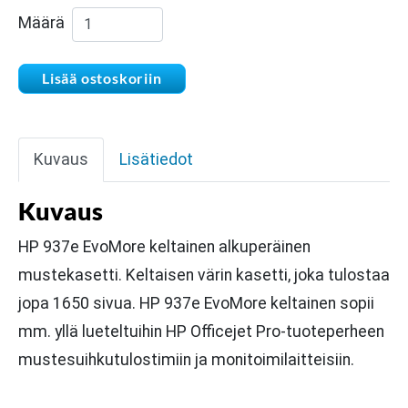
HP 937e EvoMore keltainen mustekasetti mää
Määrä
Lisää ostoskoriin
Kuvaus
Lisätiedot
Kuvaus
HP 937e EvoMore keltainen alkuperäinen
mustekasetti. Keltaisen värin kasetti, joka tulostaa
jopa 1650 sivua. HP 937e EvoMore keltainen sopii
mm. yllä lueteltuihin HP Officejet Pro-tuoteperheen
mustesuihkutulostimiin ja monitoimilaitteisiin.