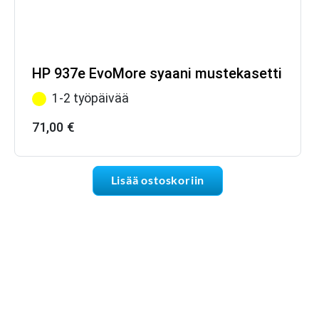
HP 937e EvoMore syaani mustekasetti
1-2 työpäivää
71,00
€
Lisää ostoskoriin