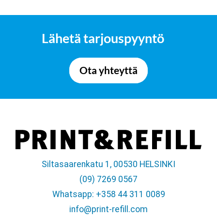
Lähetä tarjouspyyntö
Ota yhteyttä
Siltasaarenkatu 1, 00530 HELSINKI
(09) 7269 0567
Whatsapp: +358 44 311 0089
info@print-refill.com