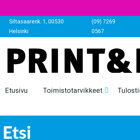
Siltasaarenk. 1, 00530
(09) 7269
Helsinki
0567
Etusivu
Toimistotarvikkeet
Tulosti
Etsi