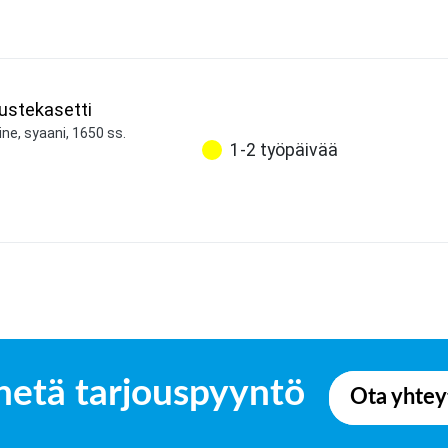
stekasetti
ne, syaani, 1650 ss.
1-2 työpäivää
hetä tarjouspyyntö
Ota yhtey