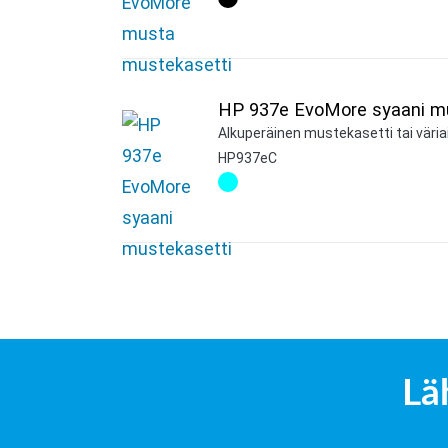
HP 937e EvoMore syaani mu
Alkuperäinen mustekasetti tai väriai
HP937eC
Lä