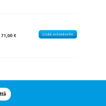
Lisää ostoskoriin
71,00
€
ttä