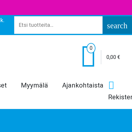
k.
Etsi:
search

0
0,00
€
set
Myymälä
Ajankohtaista
Rekiste