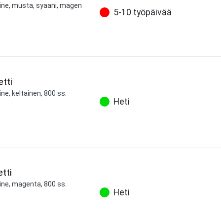
aine, musta, syaani, magen
5-10 työpäivää
tti
ne, keltainen, 800 ss.
Heti
tti
ine, magenta, 800 ss.
Heti