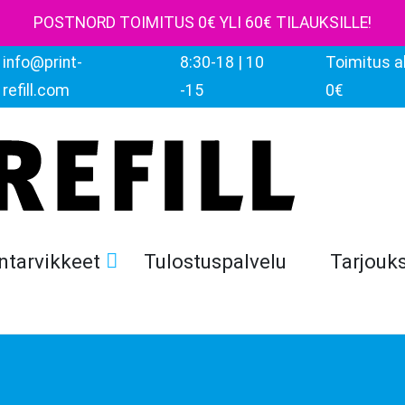
POSTNORD TOIMITUS 0€ YLI 60€ TILAUKSILLE!
info@print-
8:30-18 | 10
Toimitus al
refill.com
-15
0€
ntarvikkeet
Tulostuspalvelu
Tarjouk