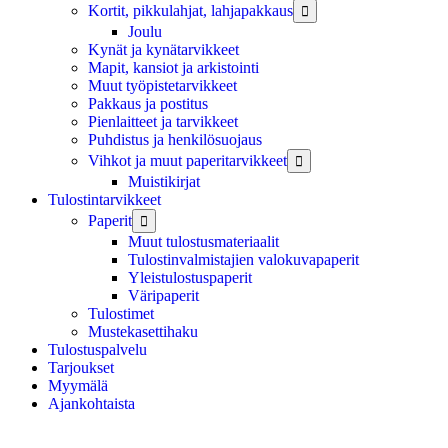
Kortit, pikkulahjat, lahjapakkaus

Joulu
Kynät ja kynätarvikkeet
Mapit, kansiot ja arkistointi
Muut työpistetarvikkeet
Pakkaus ja postitus
Pienlaitteet ja tarvikkeet
Puhdistus ja henkilösuojaus
Vihkot ja muut paperitarvikkeet

Muistikirjat
Tulostintarvikkeet
Paperit

Muut tulostusmateriaalit
Tulostinvalmistajien valokuvapaperit
Yleistulostuspaperit
Väripaperit
Tulostimet
Mustekasettihaku
Tulostuspalvelu
Tarjoukset
Myymälä
Ajankohtaista