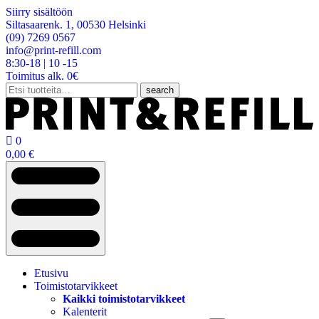
Siirry sisältöön
Siltasaarenk. 1, 00530 Helsinki
(09) 7269 0567
info@print-refill.com
8:30-18 | 10 -15
Toimitus alk. 0€
Etsi:
search

0
0,00
€
Etusivu
Toimistotarvikkeet
Kaikki toimistotarvikkeet
Kalenterit