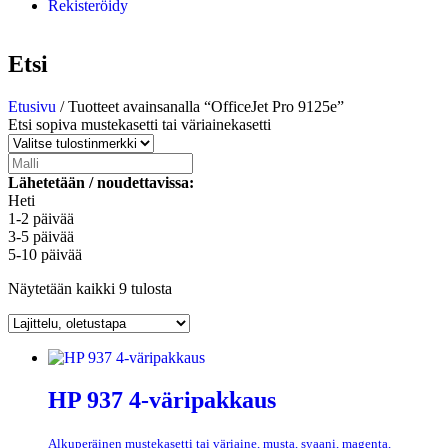
Rekisteröidy
Etsi
Etusivu
/ Tuotteet avainsanalla “OfficeJet Pro 9125e”
Etsi sopiva mustekasetti tai väriainekasetti
Lähetetään / noudettavissa:
Heti
1-2 päivää
3-5 päivää
5-10 päivää
Näytetään kaikki 9 tulosta
HP 937 4-väripakkaus
Alkuperäinen mustekasetti tai väriaine, musta, syaani, magenta,