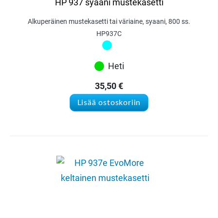
HP 937 syaani mustekasetti
Alkuperäinen mustekasetti tai väriaine, syaani, 800 ss.
HP937C
Heti
35,50
€
Lisää ostoskoriin