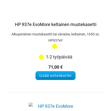
HP 937e EvoMore keltainen mustekasetti
Alkuperäinen mustekasetti tai väriaine, keltainen, 1650 ss.
HP937eY
1-2 työpäivää
71,00
€
Lisää ostoskoriin