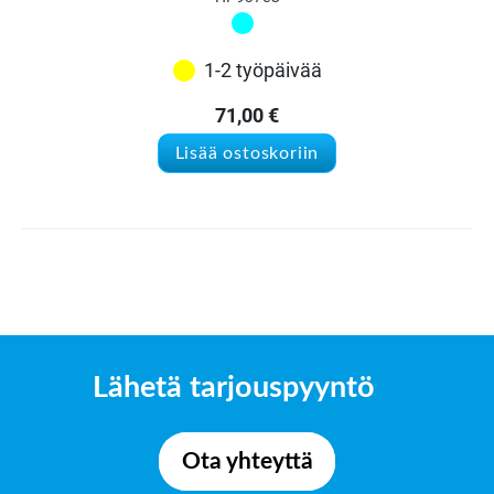
1-2 työpäivää
71,00
€
Lisää ostoskoriin
Lähetä tarjouspyyntö
Ota yhteyttä